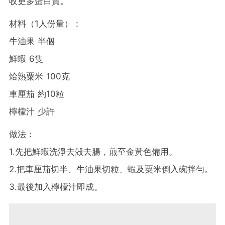
收更多蛋白質。
材料（1人份量）：
牛油果 半個
鮮蝦 6隻
烚熟粟米 100克
車厘茄 約10粒
檸檬汁 少許
做法：
1.先把鮮蝦洗淨去殻去腸，煎至金黃色備用。
2.把車厘茄切半、牛油果切粒、蝦及粟米倒入碗拌勻。
3.最後加入檸檬汁即成。