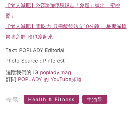
【懶人減肥】2招瑜伽輕易踢走「象腿」練出「蜜桃
臀」
【懶人減肥】零吃力 只需飯後站立10分鐘 一星期減掉
胃腩之餘 臉也瘦起來
Text: POPLADY Editorial
Photo Source：Pinterest
追蹤我們的 IG
poplady.mag
訂閱
POPLADY 的 YouTube頻道
標籤:
Health & Fitness
牛油果