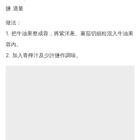
鹽 適量
做法：
1. 把牛油果整成蓉，將紫洋蔥、蕃茄切細粒混入牛油果
蓉內。
2. 加入青檸汁及少許鹽作調味。