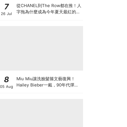
7
從CHANEL到The Row都在推！人
字拖為什麼成為今年夏天最紅的
26 Jul
鞋？8雙話題新品圖鑑
8
Miu Miu讓洗臉髮箍文藝復興！
Hailey Bieber一戴，90年代彈簧
05 Aug
髮箍正式回歸