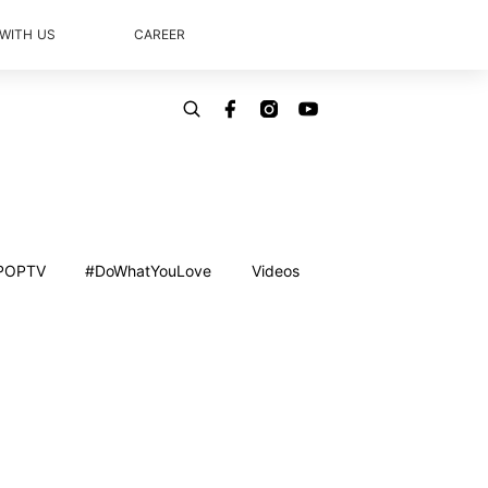
 WITH US
CAREER
POPTV
#DoWhatYouLove
Videos