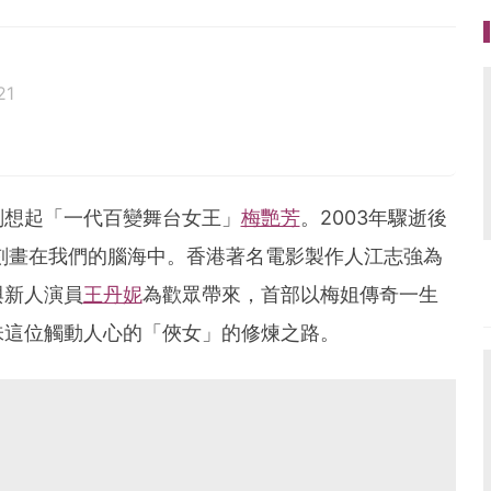
21
刻想起「一代百變舞台女王」
梅艷芳
。2003年驟逝後
刻畫在我們的腦海中。香港著名電影製作人江志強為
與新人演員
王丹妮
為歡眾帶來，首部以梅姐傳奇一生
味這位觸動人心的「俠女」的修煉之路。