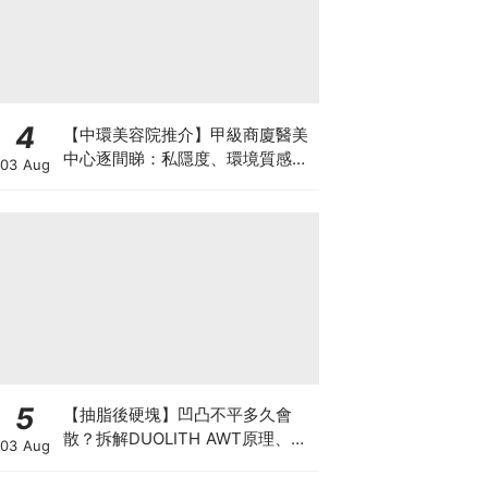
4
【中環美容院推介】甲級商廈醫美
中心逐間睇：私隱度、環境質感、
03 Aug
唔 Hard Sell 體驗
5
【抽脂後硬塊】凹凸不平多久會
散？拆解DUOLITH AWT原理、按
03 Aug
摩注意與求醫警號