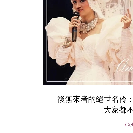
後無來者的絕世名伶
大家都
Cel