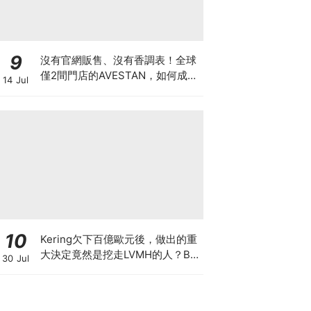
9
沒有官網販售、沒有香調表！全球
僅2間門店的AVESTAN，如何成為
14 Jul
香氛圈最神秘品牌？
10
Kering欠下百億歐元後，做出的重
大決定竟然是挖走LVMH的人？BV
30 Jul
的新CEO大有來頭