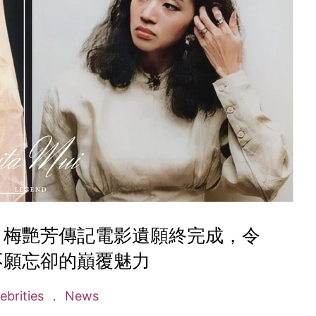
：梅艷芳傳記電影遺願終完成，令
不願忘卻的巔覆魅力
ebrities
News