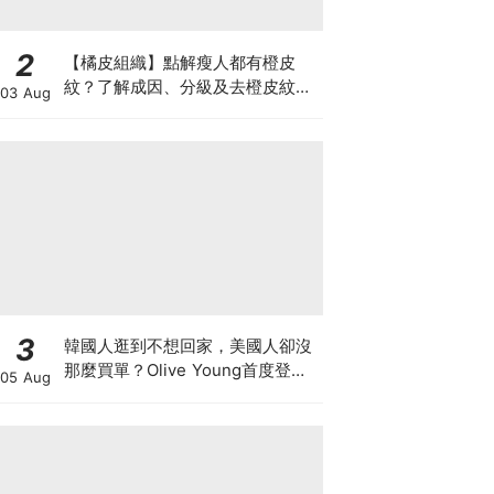
2
【橘皮組織】點解瘦人都有橙皮
紋？了解成因、分級及去橙皮紋改
03 Aug
善方法，認識Onda Pro及
DUOLITH AWT技術
3
韓國人逛到不想回家，美國人卻沒
那麼買單？Olive Young首度登陸
05 Aug
美國，為什麼複製不了韓國神話