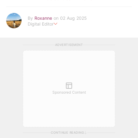
By
Roxanne
on 02 Aug 2025
Digital Editor
POPLADY時尚編輯
負責時尚、美妝、珠寶、生活、美食、影劇、文化潮流
ADVERTISEMENT
roxanne.lee@poplady-mag.com
Sponsored Content
CONTINUE READING