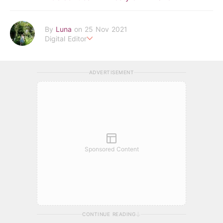
By
Luna
on 25 Nov 2021
Digital Editor
POPLADY時尚編輯
在浩瀚的時尚世界中挖掘背後的故事
ADVERTISEMENT
透過旅行找尋理想生活的樣貌 捕捉下每個美好瞬間
luna.huang@poplady-mag.com
Sponsored Content
CONTINUE READING