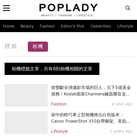
Home
Beauty
Fashion
Editor's Pick
Celebrities
Lifestyle
標籤：
相機
相機標籤文章，共有6則相機相關的文章
曾壟斷全球攝影市場的巨人，欠下5億美金
債務！Kodak能靠Charmera鑰匙圈盲盒復
活嗎？
Fashion
a year ago
袋中的輕巧掌上型相機推出白色版本：
Canon PowerShot V10自帶腳架、美肌及
14種濾鏡專為Vlogger而設
Lifestyle
2 years ago