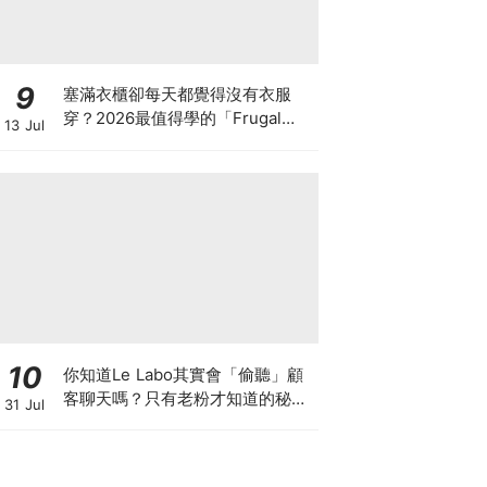
9
塞滿衣櫃卻每天都覺得沒有衣服
穿？2026最值得學的「Frugal
13 Jul
Chic」穿搭哲學，一件白T、一條
牛仔褲就很時髦
10
你知道Le Labo其實會「偷聽」顧
客聊天嗎？只有老粉才知道的秘密
31 Jul
IG，把店裡的對話都變成品牌故事