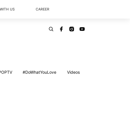
 WITH US
CAREER
POPTV
#DoWhatYouLove
Videos