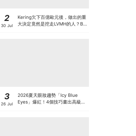
2
Kering欠下百億歐元後，做出的重
大決定竟然是挖走LVMH的人？BV
30 Jul
的新CEO大有來頭
3
2026夏天眼妝趨勢「Icy Blue
Eyes」爆紅！4個技巧畫出高級冰
26 Jul
透感，彩妝推薦一次看