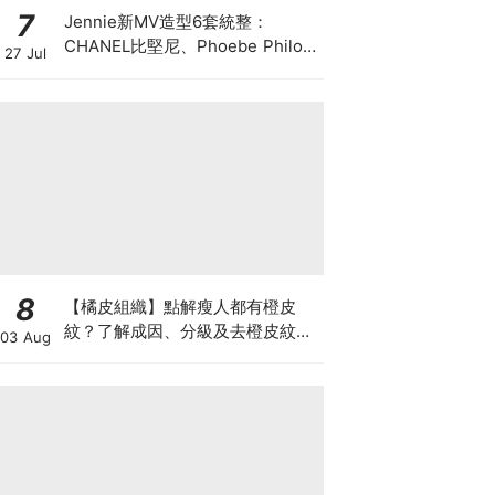
7
Jennie新MV造型6套統整：
CHANEL比堅尼、Phoebe Philo
27 Jul
作品都入鏡，夏日法式風再次掀起
討論
8
【橘皮組織】點解瘦人都有橙皮
紋？了解成因、分級及去橙皮紋改
03 Aug
善方法，認識Onda Pro及
DUOLITH AWT技術