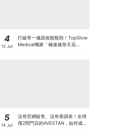
4
打破單一儀器效能瓶頸！TopGlow
Medical獨家「極速修形天花
13 Jul
板」：瑞士百萬級DUOLITH®
AWT聯乘Onda Pro
5
沒有官網販售、沒有香調表！全球
僅2間門店的AVESTAN，如何成為
14 Jul
香氛圈最神秘品牌？