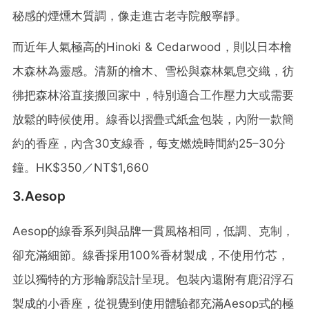
秘感的煙燻木質調，像走進古老寺院般寧靜。
而近年人氣極高的Hinoki & Cedarwood，則以日本檜
木森林為靈感。清新的檜木、雪松與森林氣息交織，彷
彿把森林浴直接搬回家中，特別適合工作壓力大或需要
放鬆的時候使用。
線香以摺疊式紙盒包裝，內附一款簡
約的香座，內含
30
支線香，每支燃燒時間約
25–30
分
鐘。
HK$350
／
NT$1,660
3.Aesop
Aesop的線香系列與品牌一貫風格相同，低調、克制，
卻充滿細節。線香採用100%香材製成，不使用竹芯，
並以獨特的方形輪廓設計呈現。包裝內還附有鹿沼浮石
製成的小香座，從視覺到使用體驗都充滿Aesop式的極