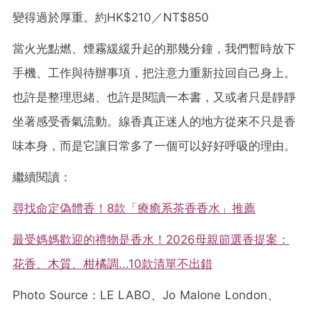
變得過於厚重。
約
HK$210
／
NT$850
當火光點燃、煙霧緩緩升起的那幾分鐘，我們暫時放下
手機、工作與待辦事項，把注意力重新拉回自己身上。
也許是整理思緒、也許是閱讀一本書，又或者只是靜靜
坐著感受香氣流動。線香真正迷人的地方從來不只是香
味本身，而是它讓日常多了一個可以好好呼吸的理由。
繼續閱讀：
尋找命定偽體香！8款「療癒系茶香香水」推薦
最受媽媽歡迎的禮物是香水！2026母親節選香提案：
花香、木質、柑橘調...10款清單不出錯
Photo Source：
LE LABO、Jo Malone London、