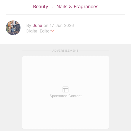
Beauty
Nails & Fragrances
By
June
on 17 Jun 2026
Digital Editor
POPLADY Fashion Editor
Work hard ! Play hard
june.huang@poplady-mag.com
ADVERTISEMENT
Sponsored Content