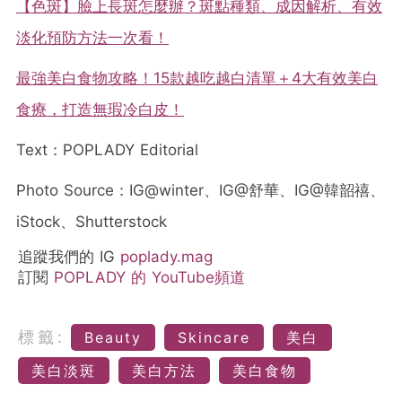
【色斑】臉上長斑怎麼辦？斑點種類、成因解析、有效
淡化預防方法一次看！
最強美白食物攻略！15款越吃越白清單＋4大有效美白
食療，打造無瑕冷白皮！
Text：POPLADY Editorial
Photo Source：IG@winter、IG@舒華、IG@韓韶禧、
iStock、Shutterstock
追蹤我們的 IG
poplady.mag
訂閱
POPLADY 的 YouTube頻道
標籤:
Beauty
Skincare
美白
美白淡斑
美白方法
美白食物