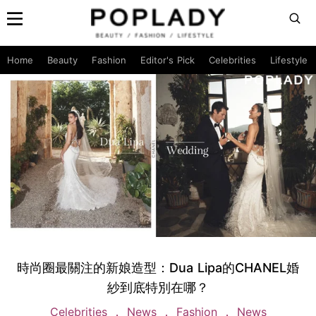
Home
Beauty
Fashion
Editor's Pick
Celebrities
Lifestyle
時尚圈最關注的新娘造型：Dua Lipa的CHANEL婚
紗到底特別在哪？
Celebrities
News
Fashion
News