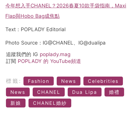
今年想入手CHANEL？2026春夏10款手袋指南，Maxi
Flap與Hobo Bag成焦點
Text：POPLADY Editorial
Photo Source：IG@CHANEL、IG@dualipa
追蹤我們的 IG
poplady.mag
訂閱
POPLADY 的 YouTube頻道
標籤:
Fashion
News
Celebrities
News
CHANEL
Dua Lipa
婚禮
新娘
CHANEL婚紗