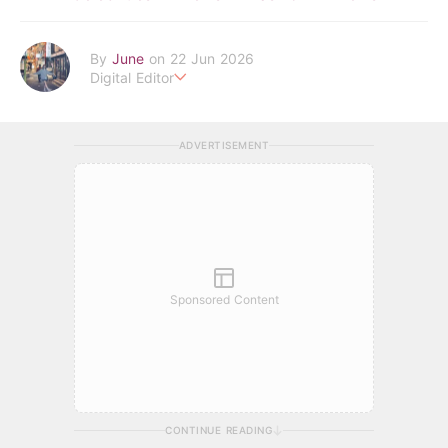
By
June
on 22 Jun 2026
Digital Editor
POPLADY Fashion Editor
Work hard ! Play hard
june.huang@poplady-mag.com
ADVERTISEMENT
Sponsored Content
CONTINUE READING