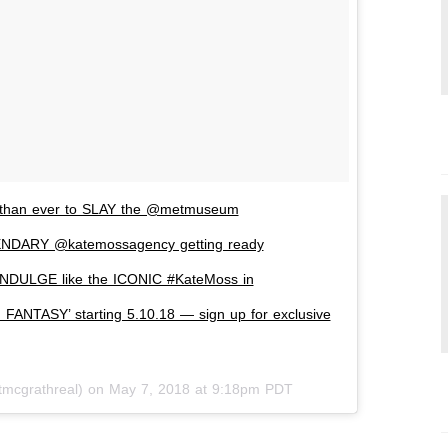
than ever to SLAY the @metmuseum
ENDARY @katemossagency getting ready
INDULGE like the ICONIC #KateMoss in
ANTASY’ starting 5.10.18 — sign up for exclusive
mcgrathreal) on
May 7, 2018 at 9:18pm PDT