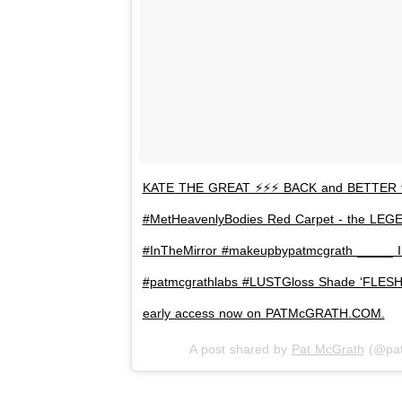
KATE THE GREAT ⚡️⚡️⚡️ BACK and BETTER 
#MetHeavenlyBodies Red Carpet - the LEG
#InTheMirror #makeupbypatmcgrath _____ 
#patmcgrathlabs #LUSTGloss Shade ‘FLESH F
early access now on PATMcGRATH.COM.
A post shared by
Pat McGrath
(@pat