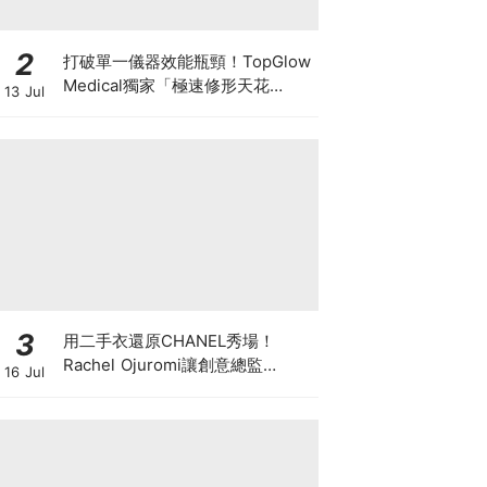
2
打破單一儀器效能瓶頸！TopGlow
Medical獨家「極速修形天花
13 Jul
板」：瑞士百萬級DUOLITH®
AWT聯乘Onda Pro
3
用二手衣還原CHANEL秀場！
Rachel Ojuromi讓創意總監
16 Jul
Matthieu Blazy都親自留言