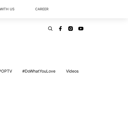
 WITH US
CAREER
POPTV
#DoWhatYouLove
Videos