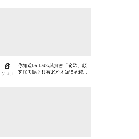
6
你知道Le Labo其實會「偷聽」顧
客聊天嗎？只有老粉才知道的秘密
31 Jul
IG，把店裡的對話都變成品牌故事