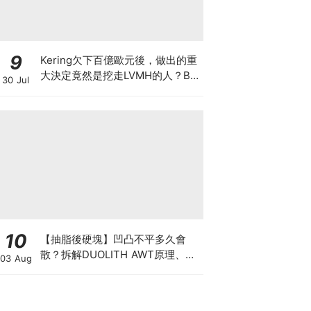
9
Kering欠下百億歐元後，做出的重
大決定竟然是挖走LVMH的人？BV
30 Jul
的新CEO大有來頭
10
【抽脂後硬塊】凹凸不平多久會
散？拆解DUOLITH AWT原理、按
03 Aug
摩注意與求醫警號