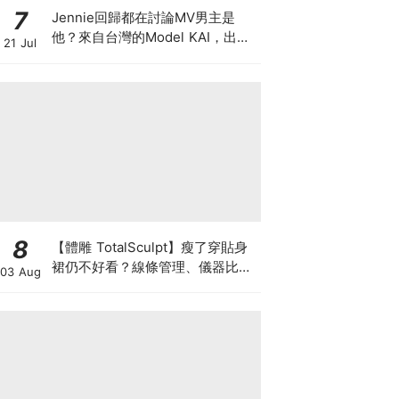
7
Jennie回歸都在討論MV男主是
他？來自台灣的Model KAI，出演
21 Jul
SEVENTEEN MV，鹽系魅力圈粉
韓國
8
【體雕 TotalSculpt】瘦了穿貼身
裙仍不好看？線條管理、儀器比較
03 Aug
與宴會前時間表