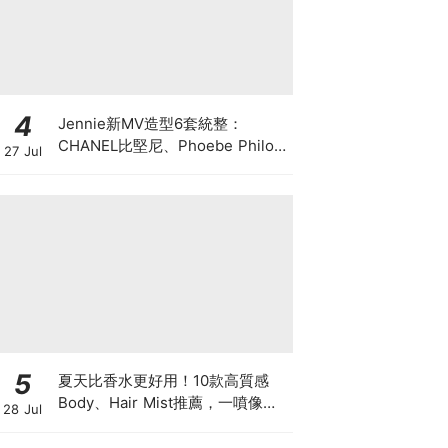
4
Jennie新MV造型6套統整：
CHANEL比堅尼、Phoebe Philo
27 Jul
作品都入鏡，夏日法式風再次掀起
討論
5
夏天比香水更好用！10款高質感
Body、Hair Mist推薦，一噴像剛
28 Jul
洗完澡，更有「偽體香」感！