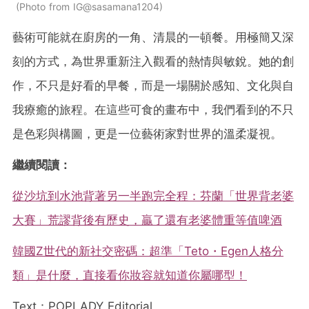
Photo from IG@sasamana1204
藝術可能就在廚房的一角、清晨的一頓餐。用極簡又深
刻的方式，為世界重新注入觀看的熱情與敏銳。她的創
作，不只是好看的早餐，而是一場關於感知、文化與自
我療癒的旅程。在這些可食的畫布中，我們看到的不只
是色彩與構圖，更是一位藝術家對世界的溫柔凝視。
繼續閱讀：
從沙坑到水池背著另一半跑完全程：芬蘭「世界背老婆
大賽」荒謬背後有歷史，贏了還有老婆體重等值啤酒
韓國Z世代的新社交密碼：超準「Teto・Egen人格分
類」是什麼，直接看你妝容就知道你屬哪型！
Text：POPLADY Editorial