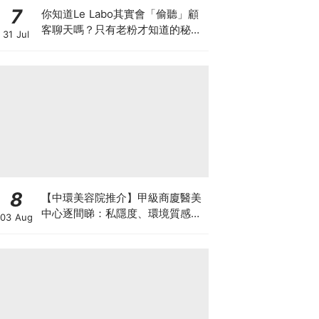
7
你知道Le Labo其實會「偷聽」顧
客聊天嗎？只有老粉才知道的秘密
31 Jul
IG，把店裡的對話都變成品牌故事
8
【中環美容院推介】甲級商廈醫美
中心逐間睇：私隱度、環境質感、
03 Aug
唔 Hard Sell 體驗