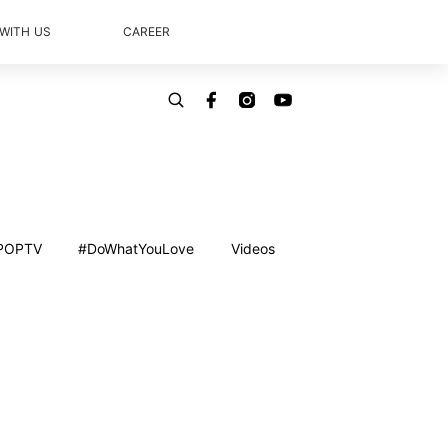
 WITH US
CAREER
POPTV
#DoWhatYouLove
Videos