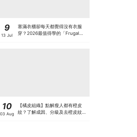
9
塞滿衣櫃卻每天都覺得沒有衣服
穿？2026最值得學的「Frugal
13 Jul
Chic」穿搭哲學，一件白T、一條
牛仔褲就很時髦
10
【橘皮組織】點解瘦人都有橙皮
紋？了解成因、分級及去橙皮紋改
03 Aug
善方法，認識Onda Pro及
DUOLITH AWT技術