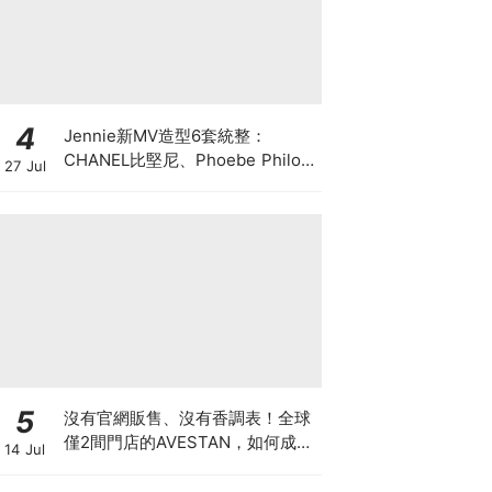
4
Jennie新MV造型6套統整：
CHANEL比堅尼、Phoebe Philo
27 Jul
作品都入鏡，夏日法式風再次掀起
討論
5
沒有官網販售、沒有香調表！全球
僅2間門店的AVESTAN，如何成為
14 Jul
香氛圈最神秘品牌？