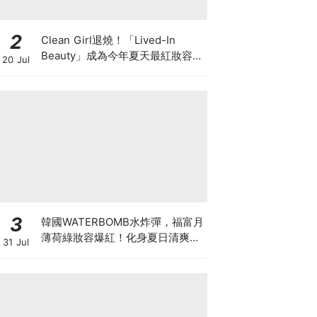
2
Clean Girl退燒！「Lived-In
Beauty」成為今年夏天最紅妝容，
20 Jul
越自然越時髦的彩妝技巧及單品
3
韓國WATERBOMB水炸彈，福富月
薄荷綠妝容爆紅！化身夏日清爽
31 Jul
「Mint Girl」彩妝單品清單