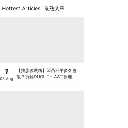
最熱文章
Hottest Articles
1
【抽脂後硬塊】凹凸不平多久會
散？拆解DUOLITH AWT原理、按
03 Aug
摩注意與求醫警號