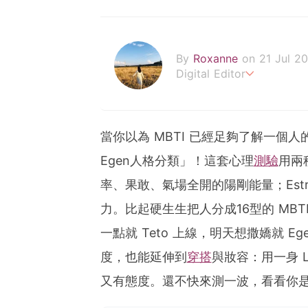
By
Roxanne
on 21 Jul 2
Digital Editor
POPLADY時尚編輯
負責時尚、美妝、珠寶、生
roxanne.lee@poplady-m
當你以為 MBTI 已經足夠了解一個人
Egen人格分類」！這套心理
測驗
用兩種
率、果敢、氣場全開的陽剛能量；Estr
力。比起硬生生把人分成16型的 MBT
一點就 Teto 上線，明天想撒嬌就 
度，也能延伸到
穿搭
與妝容：用一身 
又有態度。還不快來測一波，看看你