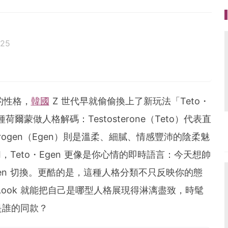
025
活、美食、影劇、文化潮流
ag.com
的性格，
韓國
Z 世代早就偷偷換上了新玩法「Teto・
荷爾蒙做人格解碼：Testosterone（Teto）代表直
ogen（Egen）則是溫柔、細膩、情感豐沛的陰柔魅
I，Teto・Egen 更像是你心情的即時語言：今天想帥
Egen 切換。更酷的是，這種人格分類不只反映你的態
Look 就能把自己是哪型人格展現得淋漓盡致，時髦
是誰的同款？