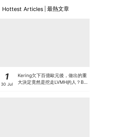
最熱文章
Hottest Articles
1
Kering欠下百億歐元後，做出的重
大決定竟然是挖走LVMH的人？BV
30 Jul
的新CEO大有來頭