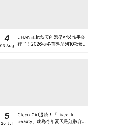
4
CHANEL把秋天的溫柔都裝進手袋
裡了！2026秋冬前導系列10款爆
03 Aug
款手袋、小皮件一次看
5
Clean Girl退燒！「Lived-In
Beauty」成為今年夏天最紅妝容，
20 Jul
越自然越時髦的彩妝技巧及單品