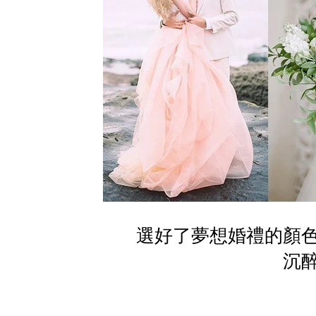
選好了夢想婚禮的顏
沉