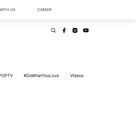
 WITH US
CAREER
POPTV
#DoWhatYouLove
Videos