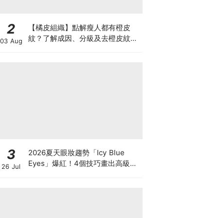
2
【橘皮組織】點解瘦人都有橙皮
紋？了解成因、分級及去橙皮紋改
03 Aug
善方法，認識Onda Pro及
DUOLITH AWT技術
3
2026夏天眼妝趨勢「Icy Blue
Eyes」爆紅！4個技巧畫出高級冰
26 Jul
透感，彩妝推薦一次看