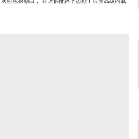
灰藍色很顯白， 在這個配搭下盡顯了浪漫高級的氣