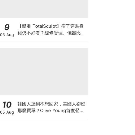
9
【體雕 TotalSculpt】瘦了穿貼身
裙仍不好看？線條管理、儀器比較
03 Aug
與宴會前時間表
10
韓國人逛到不想回家，美國人卻沒
那麼買單？Olive Young首度登陸
05 Aug
美國，為什麼複製不了韓國神話