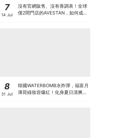
7
沒有官網販售、沒有香調表！全球
僅2間門店的AVESTAN，如何成為
14 Jul
香氛圈最神秘品牌？
8
韓國WATERBOMB水炸彈，福富月
薄荷綠妝容爆紅！化身夏日清爽
31 Jul
「Mint Girl」彩妝單品清單