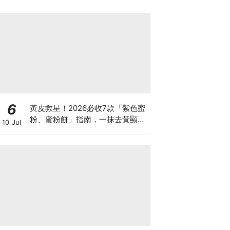
6
黃皮救星！2026必收7款「紫色蜜
粉、蜜粉餅」指南，一抹去黃顯
10 Jul
白、自帶磨皮濾鏡