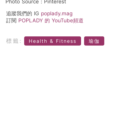
Photo Source：Pinterest
追蹤我們的 IG
poplady.mag
訂閱
POPLADY 的 YouTube頻道
標籤:
Health & Fitness
瑜伽