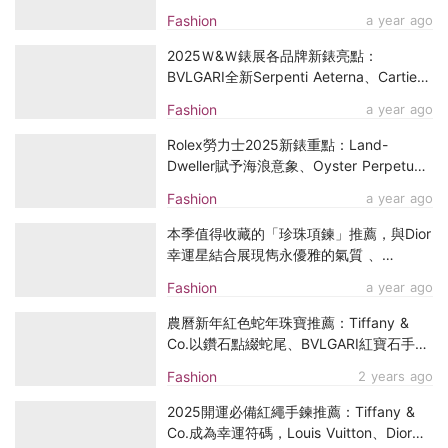
每一顆鑽石裡
Fashion
a year ago
2025Ｗ&Ｗ錶展各品牌新錶亮點：
BVLGARI全新Serpenti Aeterna、Cartier
復刻Tank à Guichets腕錶
Fashion
a year ago
Rolex勞力士2025新錶重點：Land-
Dweller賦予海浪意象、Oyster Perpetual
再推薰衣草紫、開心果綠新色
Fashion
a year ago
本季值得收藏的「珍珠項鍊」推薦，與Dior
幸運星結合展現雋永優雅的氣質 、
CHANEL搭配藍色水晶耀眼動人
Fashion
a year ago
農曆新年紅色蛇年珠寶推薦：Tiffany &
Co.以鑽石點綴蛇尾、BVLGARI紅寶石手
環，讓新的一年「紅」運當頭
Fashion
2 years ago
2025開運必備紅繩手鍊推薦：Tiffany &
Co.成為幸運符碼，Louis Vuitton、Dior點