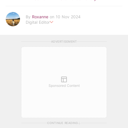
By
Roxanne
on 10 Nov 2024
Digital Editor
POPLADY時尚編輯
負責時尚、美妝、珠寶、生活、美食、影劇、文化潮流
ADVERTISEMENT
roxanne.lee@poplady-mag.com
Sponsored Content
CONTINUE READING