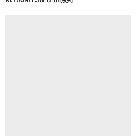
BVLGARI Cabochon系列