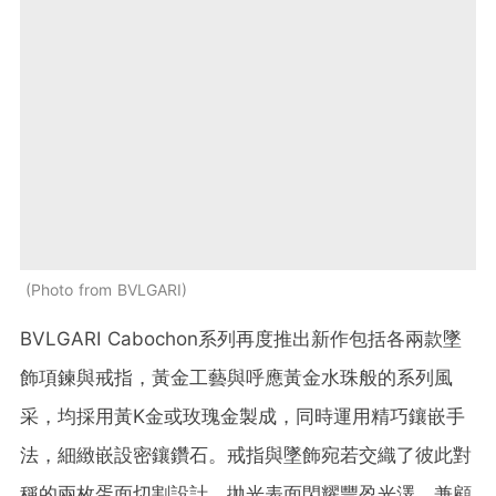
Photo from BVLGARI
BVLGARI Cabochon系列再度推出新作包括各兩款墜
飾項鍊與戒指，黃金工藝與呼應黃金水珠般的系列風
采，均採用黃K金或玫瑰金製成，同時運用精巧鑲嵌手
法，細緻嵌設密鑲鑽石。戒指與墜飾宛若交織了彼此對
稱的兩枚蛋面切割設計，拋光表面閃耀豐盈光澤，兼顧