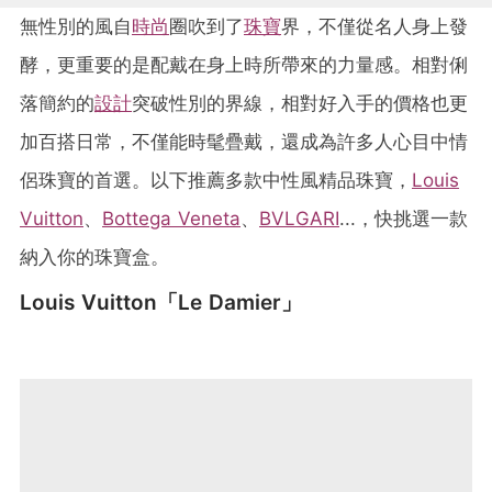
無性別的風自
時尚
圈吹到了
珠寶
界，不僅從名人身上發
酵，更重要的是配戴在身上時所帶來的力量感。相對俐
落簡約的
設計
突破性別的界線，相對好入手的價格也更
加百搭日常，不僅能時髦疊戴，還成為許多人心目中情
侶珠寶的首選。以下推薦多款中性風精品珠寶，
Louis
Vuitton
、
Bottega Veneta
、
BVLGARI
...，快挑選一款
納入你的珠寶盒。
Louis Vuitton「Le Damier」