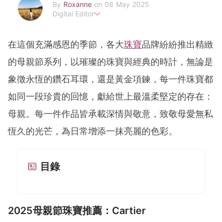
By
Roxanne
on 08 May 2025
Digital Editor
POPLADY時尚編輯
負責時尚、美妝、珠寶、生活、美食、影劇、文化潮流
在這個充滿感恩的季節，各大
珠寶
品牌紛紛推出精緻
roxanne.lee@poplady-mag.com
的母親節系列，以璀璨的珠寶與經典的時計，無論是
象徵永恆的鑽石耳環，還是黃金項鍊，每一件珠寶都
如同一段珍貴的回憶，獻給世上最溫柔堅定的存在：
母親。
每一件作品皆承載深情與敬意，致敬母愛無私
恆久的光芒，
為日常增添一抹亮麗的色彩。
目錄
2025母親節珠寶推薦：Cartier