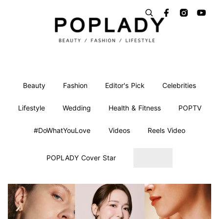
Beauty
Fashion
Editor's Pick
Celebrities
Lifestyle
Wedding
Health & Fitness
POPTV
#DoWhatYouLove
Videos
Reels Video
POPLADY Cover Star