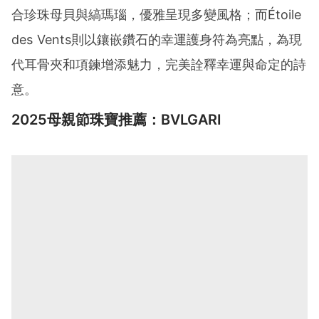
合珍珠母貝與縞瑪瑙，優雅呈現多變風格；而Étoile
des Vents則以鑲嵌鑽石的幸運護身符為亮點，為現
代耳骨夾和項鍊增添魅力，完美詮釋幸運與命定的詩
意。
2025母親節珠寶推薦：BVLGARI