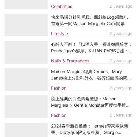
Margiela後何去何從？
Celebrities
2 years ago
快來品嚐分趾鞋蛋糕、四斜線Logo甜點，
首爾第一間Maison Margiela Café開幕
Lifestyle
2 years ago
心醉人不醉！「以酒入香」營造微醺醉意：
Penhaligon’s醇厚、KILIAN PARIS甘甜⋯
還有其他芳香新品，讓你勾心於無形
Nails & Fragrances
2 years ago
Maison Margiela經典Derbies、Mary
Janes換上分趾鞋外衣，破碎鏡面感的芭蕾
舞鞋也好吸引人
Fashion
2 years ago
綴上經典的白色四角縫線：Maison
Margiela × Gentle Monster再度攜手推出
聯名系列，戴上最時髦的它！
Fashion
2 years ago
2024春季新香推薦：Hermès帶來兩款新
香、Diptyque限定版杜桑、Giorgio