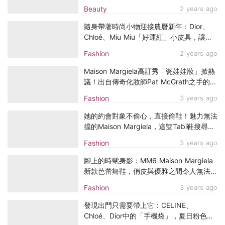
Armani詮釋日本金繼
Beauty
2 years ago
隨身帶著時尚小物迎接農曆新年：Dior、
Chloé、Miu Miu「好運紅」小皮具，讓你
一整年都氣勢如龍！
Fashion
2 years ago
Maison Margiela高訂秀「瓷娃娃妝」掀熱
議！出自傳奇化妝師Pat McGrath之手的驚
艷妝容
Fashion
3 years ago
她的約會對象不偷心，直接偷鞋！魅力無法
擋的Maison Margiela，這雙Tabi鞋搜尋量
增加406%！
Fashion
3 years ago
腳上的時髦身影：MM6 Maison Margiela
新款芭蕾舞鞋，俏皮與優雅之間令人無法抗
拒！
Fashion
3 years ago
發現出門只需要帶上它：CELINE、
Chloé、Dior中的「手機袋」，夏日粉色