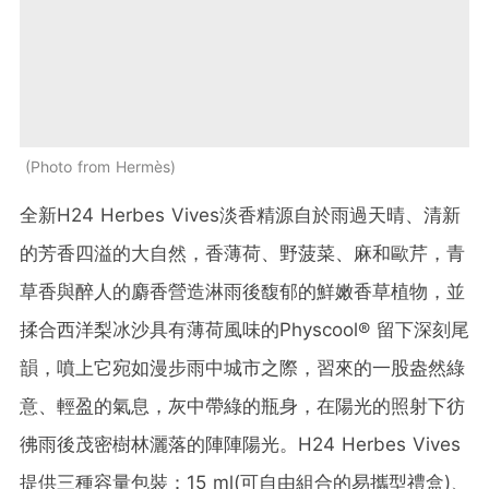
Photo from Hermès
全新H24 Herbes Vives淡香精源自於雨過天晴、清新
的芳香四溢的大自然，香薄荷、野菠菜、麻和歐芹，青
草香與醉人的麝香營造淋雨後馥郁的鮮嫩香草植物，並
揉合西洋梨冰沙具有薄荷風味的Physcool® 留下深刻尾
韻，噴上它宛如漫步雨中城市之際，習來的一股盎然綠
意、輕盈的氣息，灰中帶綠的瓶身，在陽光的照射下彷
彿雨後茂密樹林灑落的陣陣陽光。H24 Herbes Vives
提供三種容量包裝：15 ml(可自由組合的易攜型禮盒)、