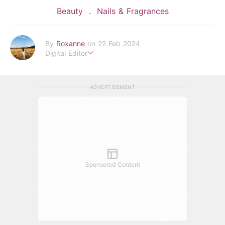
Beauty
Nails & Fragrances
By
Roxanne
on 22 Feb 2024
Digital Editor
POPLADY時尚編輯
負責時尚、美妝、珠寶、生活、美食、影劇、文化潮流
ADVERTISEMENT
roxanne.lee@poplady-mag.com
Sponsored Content