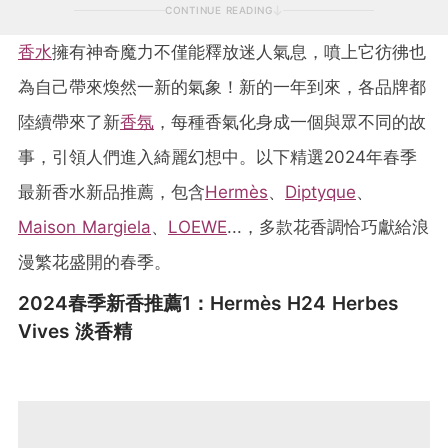
CONTINUE READING
香水
擁有神奇魔力不僅能釋放迷人氣息，噴上它彷彿也
為自己帶來煥然一新的氣象！新的一年到來，各品牌都
陸續帶來了新
香氛
，每種香氣化身成一個與眾不同的故
事，引領人們進入綺麗幻想中。以下精選2024年春季
最新香水新品推薦，包含
Hermès
、
Diptyque
、
Maison Margiela
、
LOEWE
...，多款花香調恰巧獻給浪
漫繁花盛開的春季。
2024春季新香推薦1：Hermès H24 Herbes
Vives 淡香精