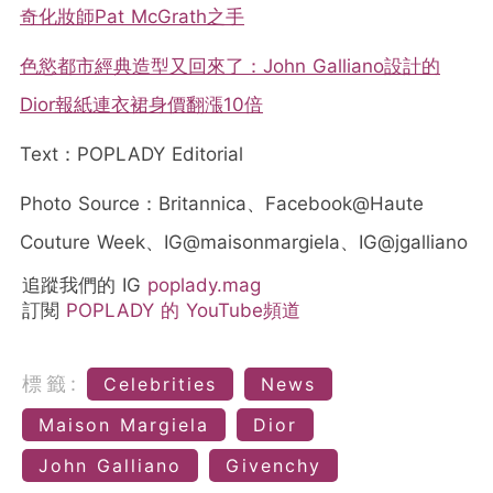
奇化妝師Pat McGrath之手
色慾都市經典造型又回來了：John Galliano設計的
Dior報紙連衣裙身價翻漲10倍
Text：POPLADY Editorial
Photo Source：
Britannica
、
Facebook@Haute
Couture Week、IG@
maisonmargiela、IG@jgalliano
追蹤我們的 IG
poplady.mag
訂閱
POPLADY 的 YouTube頻道
標籤:
Celebrities
News
Maison Margiela
Dior
John Galliano
Givenchy