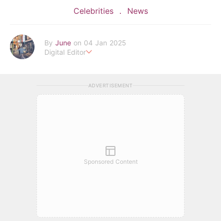
Celebrities
News
By
June
on 04 Jan 2025
Digital Editor
POPLADY Fashion Editor
Work hard ! Play hard
june.huang@poplady-mag.com
ADVERTISEMENT
Sponsored Content