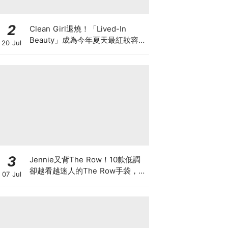
2
Clean Girl退燒！「Lived-In
Beauty」成為今年夏天最紅妝容，
20 Jul
越自然越時髦的彩妝技巧及單品
3
Jennie又背The Row！10款低調
卻越看越迷人的The Row手袋，長
07 Jul
期主義者都在收藏這些經典