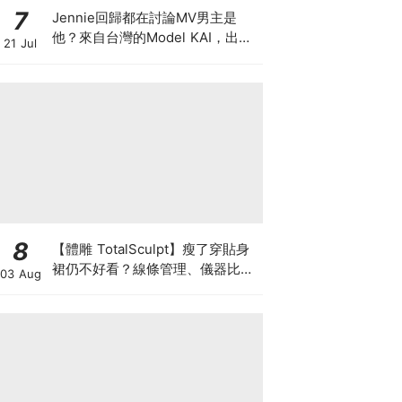
7
Jennie回歸都在討論MV男主是
他？來自台灣的Model KAI，出演
21 Jul
SEVENTEEN MV，鹽系魅力圈粉
韓國
8
【體雕 TotalSculpt】瘦了穿貼身
裙仍不好看？線條管理、儀器比較
03 Aug
與宴會前時間表