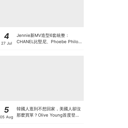
4
Jennie新MV造型6套統整：
CHANEL比堅尼、Phoebe Philo
27 Jul
作品都入鏡，夏日法式風再次掀起
討論
5
韓國人逛到不想回家，美國人卻沒
那麼買單？Olive Young首度登陸
05 Aug
美國，為什麼複製不了韓國神話