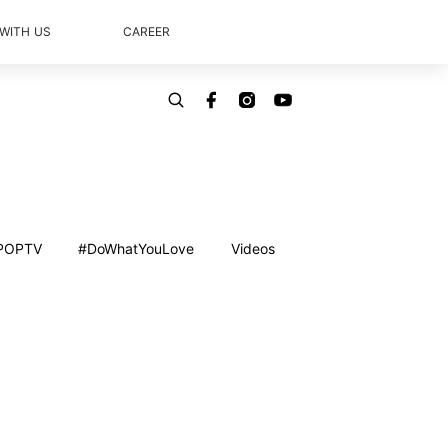
 WITH US
CAREER
POPTV
#DoWhatYouLove
Videos