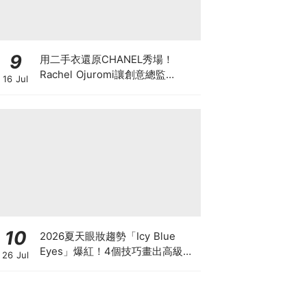
9
用二手衣還原CHANEL秀場！
Rachel Ojuromi讓創意總監
16 Jul
Matthieu Blazy都親自留言
10
2026夏天眼妝趨勢「Icy Blue
Eyes」爆紅！4個技巧畫出高級冰
26 Jul
透感，彩妝推薦一次看