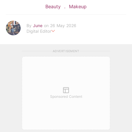
Beauty
Makeup
By
June
on 26 May 2026
Digital Editor
POPLADY Fashion Editor
Work hard ! Play hard
june.huang@poplady-mag.com
ADVERTISEMENT
Sponsored Content