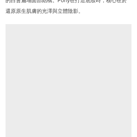
的白會扁塌面部結構。Pony在打造底妝時，核心在於
還原原生肌膚的光澤與立體陰影。