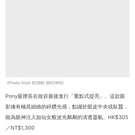
Photo from BOBBI BROWN
Pony最擅長在妝容最後進行「重點式提亮」。這款眼
影擁有極其細緻的碎鑽光感，點綴於眼皮中央或臥蠶，
能為眼神注入如仙女般波光粼粼的清透靈氣。HK$305
／NT$1,300