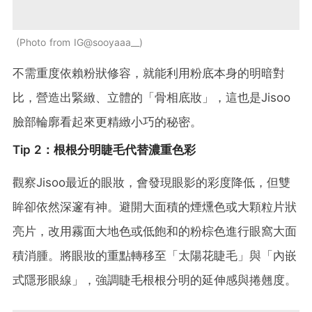
Photo from IG@sooyaaa__
不需重度依賴粉狀修容，就能利用粉底本身的明暗對
比，營造出緊緻、立體的「骨相底妝」，這也是Jisoo
臉部輪廓看起來更精緻小巧的秘密。
Tip 2：根根分明睫毛代替濃重色彩
觀察Jisoo最近的眼妝，會發現眼影的彩度降低，但雙
眸卻依然深邃有神。避開大面積的煙燻色或大顆粒片狀
亮片，改用霧面大地色或低飽和的粉棕色進行眼窩大面
積消腫。將眼妝的重點轉移至「太陽花睫毛」與「內嵌
式隱形眼線」，強調睫毛根根分明的延伸感與捲翹度。