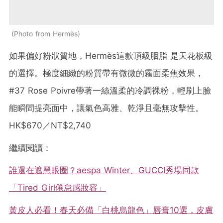
Photo from Hermès
如果偏好粉狀質地，Hermès這款頂級胭脂 是天花板級
的選擇。極度細緻的粉質帶有微微的霧面柔焦效果，
#37 Rose Poivre帶著一絲溫柔的冷調裸粉，輕刷上臉
能瞬間提亮面中，讓氣色高雅、乾淨且毫無攻擊性。
HK$670／NT$2,740
繼續閱讀：
誰還在遮黑眼圈？aespa Winter、GUCCI秀場同款
「Tired Girl倦怠感妝容」
黃皮人必看！春天必備「白桃烏龍色」唇膏10選，皮膚