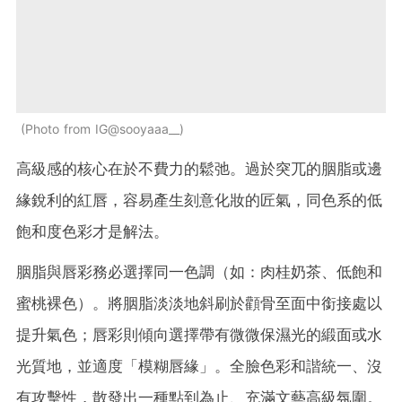
Photo from IG@sooyaaa__
高級感的核心在於不費力的鬆弛。過於突兀的胭脂或邊
緣銳利的紅唇，容易產生刻意化妝的匠氣，同色系的低
飽和度色彩才是解法。
胭脂與唇彩務必選擇同一色調（如：肉桂奶茶、低飽和
蜜桃裸色）。將胭脂淡淡地斜刷於顴骨至面中銜接處以
提升氣色；唇彩則傾向選擇帶有微微保濕光的緞面或水
光質地，並適度「模糊唇緣」。
全臉色彩和諧統一、沒
有攻擊性，散發出一種點到為止、充滿文藝高級氛圍。