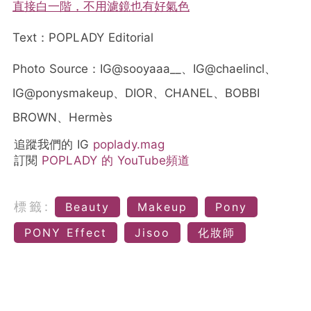
直接白一階，不用濾鏡也有好氣色
Text：POPLADY Editorial
Photo Source：
IG@sooyaaa__、IG@chaelincl、
IG@ponysmakeup、DIOR、CHANEL、BOBBI
BROWN、Hermès
追蹤我們的 IG
poplady.mag
訂閱
POPLADY 的 YouTube頻道
標籤:
Beauty
Makeup
Pony
PONY Effect
Jisoo
化妝師