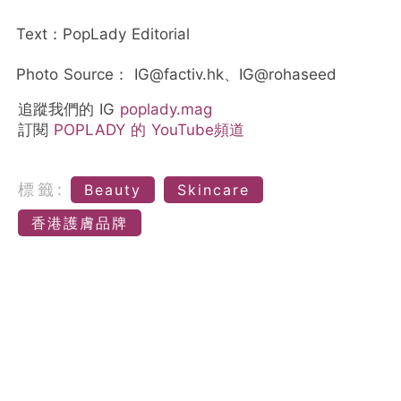
Text：PopLady Editorial
Photo Source： IG@factiv.hk、IG@rohaseed
追蹤我們的 IG
poplady.mag
訂閱
POPLADY 的 YouTube頻道
標籤:
Beauty
Skincare
香港護膚品牌