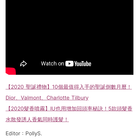
【2020 聖誕禮物】10個最值得入手的聖誕倒數月曆！
Dior、Valmont、Charlotte Tilbury
【2020髮香噴霧】IU也用增加回頭率秘訣！5款頭髮香
水散發誘人香氣同時護髮！
Editor : PollyS.