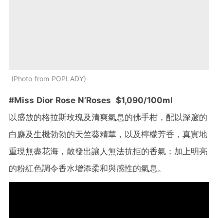
Photo from POPLADY
#Miss Dior Rose N’Roses $1,090/100ml
以盛放的格拉斯玫瑰及清爽氣息的佛手柑，配以深邃的
白麝及生機勃勃的天竺葵精華，以及檸檬芳香，真實地
重現無盡花海，散發出讓人無法抗拒的香氣；加上明亮
的粉紅色調令香水增添柔和與感性的氣息。