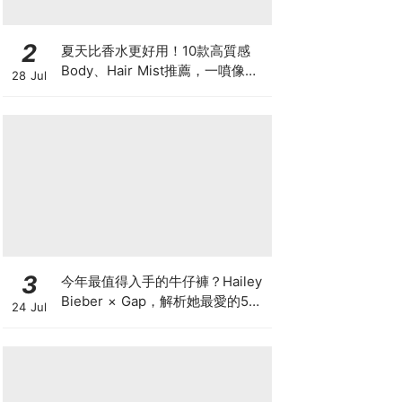
2
夏天比香水更好用！10款高質感
Body、Hair Mist推薦，一噴像剛
28 Jul
洗完澡，更有「偽體香」感！
3
今年最值得入手的牛仔褲？Hailey
Bieber × Gap，解析她最愛的5種
24 Jul
丹寧版型，原來時髦感都藏在細節
裡