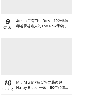
9
Jennie又背The Row！10款低調
卻越看越迷人的The Row手袋，長
07 Jul
期主義者都在收藏這些經典
10
Miu Miu讓洗臉髮箍文藝復興！
Hailey Bieber一戴，90年代彈簧
05 Aug
髮箍正式回歸