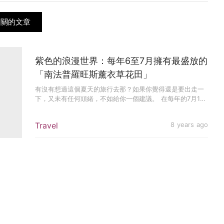
e相關的文章
紫色的浪漫世界：每年6至7月擁有最盛放的
「南法普羅旺斯薰衣草花田」
有沒有想過這個夏天的旅行去那？如果你覺得還是要出走一
下，又未有任何頭緒，不如給你一個建議。 在每年的7月17
日，法國的普...
Travel
8 years ago