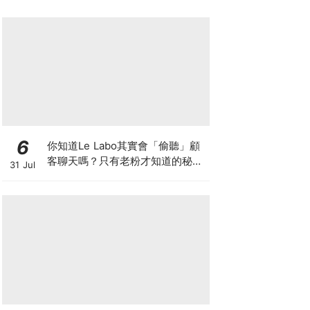
6
你知道Le Labo其實會「偷聽」顧
客聊天嗎？只有老粉才知道的秘密
31 Jul
IG，把店裡的對話都變成品牌故事