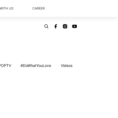
 WITH US
CAREER
POPTV
#DoWhatYouLove
Videos