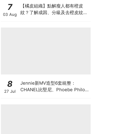
7
【橘皮組織】點解瘦人都有橙皮
紋？了解成因、分級及去橙皮紋改
03 Aug
善方法，認識Onda Pro及
DUOLITH AWT技術
8
Jennie新MV造型6套統整：
CHANEL比堅尼、Phoebe Philo
27 Jul
作品都入鏡，夏日法式風再次掀起
討論