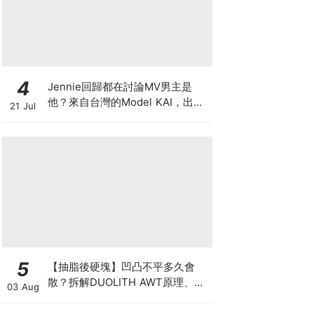
4
Jennie回歸都在討論MV男主是
他？來自台灣的Model KAI，出演
21 Jul
SEVENTEEN MV，鹽系魅力圈粉
韓國
5
【抽脂後硬塊】凹凸不平多久會
散？拆解DUOLITH AWT原理、按
03 Aug
摩注意與求醫警號