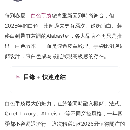
POPLADY Fashion Editor
Work hard ! Play hard
每到春夏，
白色手袋
總會重新回到時尚舞台，但
june.huang@poplady-mag.com
2026年的白色，比起過去更有層次。從奶油白、燕
麥白到帶有灰調的Alabaster，各大品牌不再只是推
出「白色版本」，而是透過皮革紋理、手袋比例與細
節設計，讓白色成為最能展現高級感的存在。
目錄 + 快速連結
白色手袋最大的魅力，在於能同時融入極簡、法式、
Quiet Luxury、Athleisure等不同穿搭風格，一年四
季都不容易退流行。這次精選9款2026最值得關注的