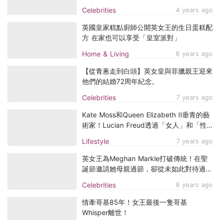
Place」，這些都不在倫敦！
Celebrities
4 years ago
英國皇家糕點廚師公開英女王的生日蛋糕配
方 在家也可以享受「皇室派對」
Home & Living
6 years ago
【從青蔥走到白頭】英女皇與菲臘親王迎來
他們的結婚72周年紀念。
Celebrities
7 years ago
Kate Moss和Queen Elizabeth II垂青的藝
術家！Lucian Freud透過「女人」和「性
慾」作為藝術養分？
Lifestyle
7 years ago
英女王為Meghan Markle打破傳統！在聖
誕節邀請她母親過節，卻從未如此對待過
Kate Middleton媽媽！
Celebrities
8 years ago
情牽哥基85年！女王最後一隻哥基
Whisper離世！