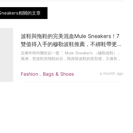
 Sneakers相關的文章
波鞋與拖鞋的完美混血Mule Sneakers！7
雙值得入手的穆勒波鞋推薦，不綁鞋帶更時
髦
近兩年時尚圈吹起一股「 Mule Sneakers （穆勒波鞋）」
風潮，把波鞋與拖鞋結合，既保留波鞋的造型感，又擁有一
腳...
Fashion．Bags & Shoes
a month ago