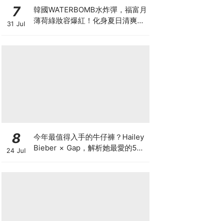
7
韓國WATERBOMB水炸彈，福富月
薄荷綠妝容爆紅！化身夏日清爽
31 Jul
「Mint Girl」彩妝單品清單
8
今年最值得入手的牛仔褲？Hailey
Bieber × Gap，解析她最愛的5種
24 Jul
丹寧版型，原來時髦感都藏在細節
裡