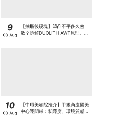
9
【抽脂後硬塊】凹凸不平多久會
散？拆解DUOLITH AWT原理、按
03 Aug
摩注意與求醫警號
10
【中環美容院推介】甲級商廈醫美
中心逐間睇：私隱度、環境質感、
03 Aug
唔 Hard Sell 體驗