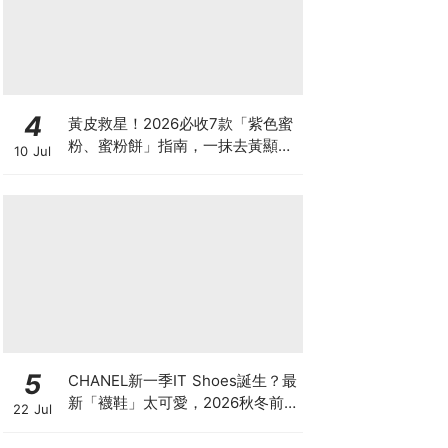
4
黃皮救星！2026必收7款「紫色蜜
粉、蜜粉餅」指南，一抹去黃顯
10 Jul
白、自帶磨皮濾鏡
5
CHANEL新一季IT Shoes誕生？最
新「襪鞋」太可愛，2026秋冬前
22 Jul
導系列9雙焦點鞋款