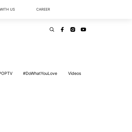
 WITH US
CAREER
POPTV
#DoWhatYouLove
Videos