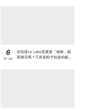
6
你知道Le Labo其實會「偷聽」顧
客聊天嗎？只有老粉才知道的秘密
31 Jul
IG，把店裡的對話都變成品牌故事