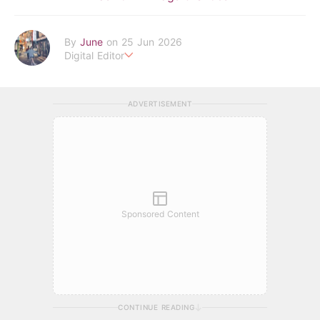
By
June
on 25 Jun 2026
Digital Editor
POPLADY Fashion Editor
Work hard ! Play hard
june.huang@poplady-mag.com
ADVERTISEMENT
Sponsored Content
CONTINUE READING