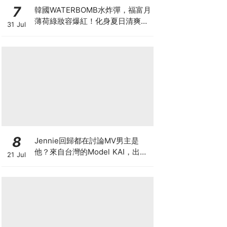
7
韓國WATERBOMB水炸彈，福富月
薄荷綠妝容爆紅！化身夏日清爽
31 Jul
「Mint Girl」彩妝單品清單
8
Jennie回歸都在討論MV男主是
他？來自台灣的Model KAI，出演
21 Jul
SEVENTEEN MV，鹽系魅力圈粉
韓國