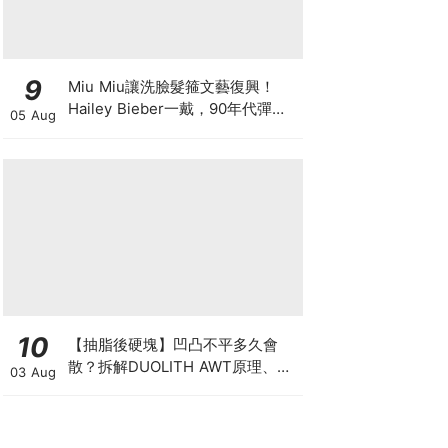
9
Miu Miu讓洗臉髮箍文藝復興！
Hailey Bieber一戴，90年代彈簧
05 Aug
髮箍正式回歸
10
【抽脂後硬塊】凹凸不平多久會
散？拆解DUOLITH AWT原理、按
03 Aug
摩注意與求醫警號