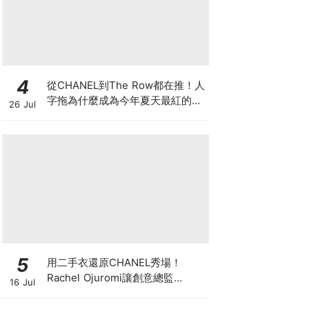
4
從CHANEL到The Row都在推！人
字拖為什麼成為今年夏天最紅的
26 Jul
鞋？8雙話題新品圖鑑
5
用二手衣還原CHANEL秀場！
Rachel Ojuromi讓創意總監
16 Jul
Matthieu Blazy都親自留言