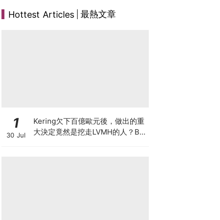
最熱文章
Hottest Articles
1
Kering欠下百億歐元後，做出的重
大決定竟然是挖走LVMH的人？BV
30 Jul
的新CEO大有來頭