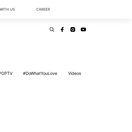
 WITH US
CAREER
POPTV
#DoWhatYouLove
Videos