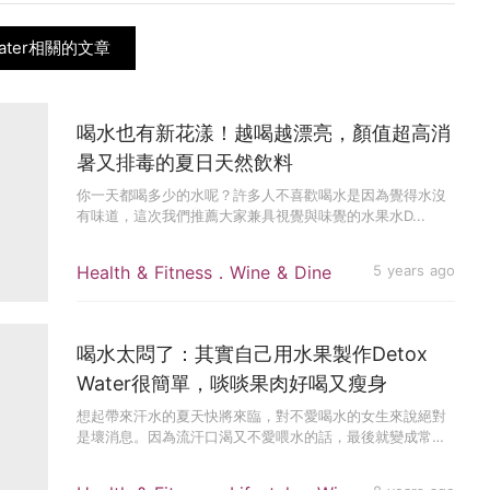
Water相關的文章
喝水也有新花漾！越喝越漂亮，顏值超高消
暑又排毒的夏日天然飲料
你一天都喝多少的水呢？許多人不喜歡喝水是因為覺得水沒
有味道，這次我們推薦大家兼具視覺與味覺的水果水D...
Health & Fitness．Wine & Dine
5 years ago
喝水太悶了：其實自己用水果製作Detox
Water很簡單，啖啖果肉好喝又瘦身
想起帶來汗水的夏天快將來臨，對不愛喝水的女生來說絕對
是壞消息。因為流汗口渴又不愛喂水的話，最後就變成常喝
飲料，身體吸收不...