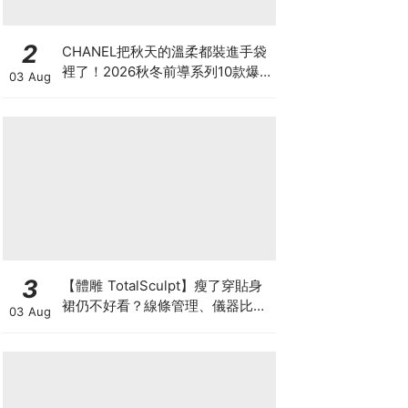
2
CHANEL把秋天的溫柔都裝進手袋
裡了！2026秋冬前導系列10款爆
03 Aug
款手袋、小皮件一次看
3
【體雕 TotalSculpt】瘦了穿貼身
裙仍不好看？線條管理、儀器比較
03 Aug
與宴會前時間表