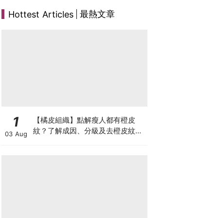
最熱文章
Hottest Articles
1
【橘皮組織】點解瘦人都有橙皮
紋？了解成因、分級及去橙皮紋改
03 Aug
善方法，認識Onda Pro及
DUOLITH AWT技術