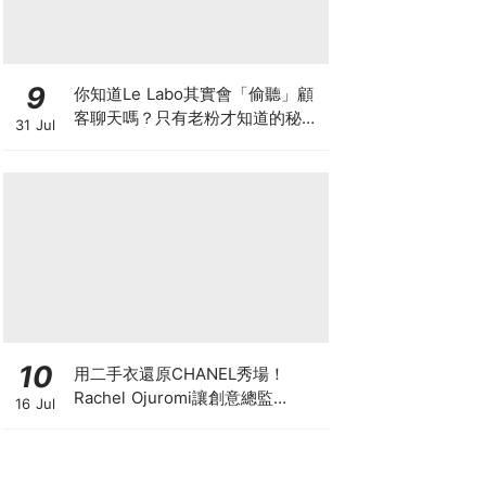
9
你知道Le Labo其實會「偷聽」顧
客聊天嗎？只有老粉才知道的秘密
31 Jul
IG，把店裡的對話都變成品牌故事
10
用二手衣還原CHANEL秀場！
Rachel Ojuromi讓創意總監
16 Jul
Matthieu Blazy都親自留言