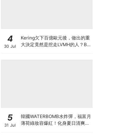
4
Kering欠下百億歐元後，做出的重
大決定竟然是挖走LVMH的人？BV
30 Jul
的新CEO大有來頭
5
韓國WATERBOMB水炸彈，福富月
薄荷綠妝容爆紅！化身夏日清爽
31 Jul
「Mint Girl」彩妝單品清單