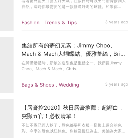
看著窗外藍天白雲的好天氣，在假日時可以出門踏青接觸大
自然，這時你最需要的是一款舒適好走的球鞋。如果你...
Fashion．Trends & Tips
3 years ago
集結所有的夢幻元素：Jimmy Choo、
Mach & Mach大蝴蝶結、優雅蕾絲，Bride
To Be的婚鞋購物清單
在籌備婚禮時，新娘的造型也是重點之一。我們從Jimmy
Choo、Mach & Mach、Chris...
Bags & Shoes．Wedding
3 years ago
【唇膏控2020】秋日唇膏推薦：超顯白，
突顯五官！必收清單！
不知不覺已經入秋了，唇色都要和衣服一樣換上適合的色
彩。今季的唇色以紅棕色、焦糖及橙紅為主。美編為大家...