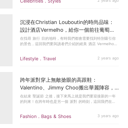
Celebrities．Styles
2 years ago
沉浸在Christian Louboutin的時尚品味：
設計酒店Vermelho，給你一個前往葡萄牙
旅行的理由
在找尋 旅行 目的地時，有時我們都會需要找到特別吸引你
的景色，這回我們要與讀者們介紹的絕美 酒店 Vermelho，
充滿...
Lifestyle．Travel
2 years ago
跨年派對穿上無敵搶眼的高跟鞋：
Valentino、Jimmy Choo搬出華麗陣容，
蝴蝶結、水鑽讓你成為「女主角」
在結束 聖誕節 之後，接下來馬上就是我們要迎接新的一年
的到來！在跨年時也是另一個 派對 的時刻，這回我們在
Valent...
Fashion．Bags & Shoes
3 years ago