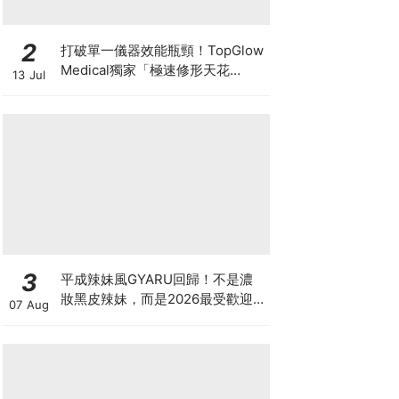
2
打破單一儀器效能瓶頸！TopGlow
Medical獨家「極速修形天花
13 Jul
板」：瑞士百萬級DUOLITH®
AWT聯乘Onda Pro
3
平成辣妹風GYARU回歸！不是濃
妝黑皮辣妹，而是2026最受歡迎
07 Aug
的「Neo-Gyaru」穿搭，把平成
DNA穿進日常