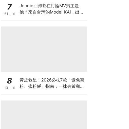
7
Jennie回歸都在討論MV男主是
他？來自台灣的Model KAI，出演
21 Jul
SEVENTEEN MV，鹽系魅力圈粉
韓國
8
黃皮救星！2026必收7款「紫色蜜
粉、蜜粉餅」指南，一抹去黃顯
10 Jul
白、自帶磨皮濾鏡