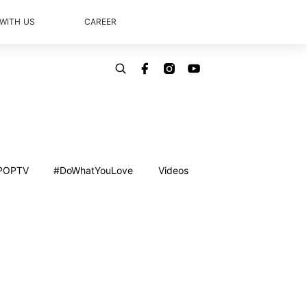
 WITH US
CAREER
POPTV
#DoWhatYouLove
Videos