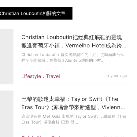
hristian Louboutin相關的文章
Christian Louboutin把經典紅底鞋的靈魂
搬進葡萄牙小鎮，Vermelho Hotel成為跨
界時尚與工藝的夢幻酒店！
Christian Louboutin 首次將標誌性的「紅」從時尚舞台延
伸至空間領域，在葡萄牙Alentejo地區的小村...
Lifestyle．Travel
a year ago
巴黎的歌迷太幸福：Taylor Swift《The
Eras Tour》演唱會帶來新造型，Vivienne
Westwood、Versace華麗登場
這回沒有在 Met Gala 出現的 Taylor Swift ，繼續在《The
Eras Tour》演唱會於 巴黎 登...