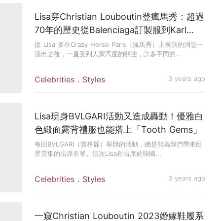
Lisa穿Christian Louboutin登瘋馬秀：超過
70年的歷史從Balenciaga訂製服到Karl
Lagerfeld，翻開它的時尚篇章
從 Lisa 要在Crazy Horse Paris（瘋馬秀）上表演的消息一
流出之後，一直受到大家高度的關注，許多不同的...
Celebrities．Styles
3 years ago
Lisa現身BVLGARI活動又造成轟動！優雅白
色緞面露背禮服也能搭上「Tooth Gems」
每回BVLGARI（寶格麗）舉辦的活動，總是能為我們帶來巨
星雲集的出席名單。這次Lisa在出席於韓國...
Celebrities．Styles
3 years ago
一窺Christian Louboutin 2023婚嫁鞋履系