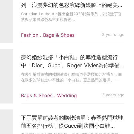
列：浪漫夢幻的色彩演繹新娘腳上的絕美亮
點！
Christian Louboutin推出全新2023婚嫁系列，以浪漫丁香
紫與蘋果淺綠色為主要視覺色...
Fashion．Bags & Shoes
3 years ago
夢幻婚紗混搭「小白鞋」的率性造型流行
中：Dior、Gucci、Roger Vivier為你準備
的「婚禮白色球鞋」清單
在去年舉辦婚禮的韓國演員孔曉振也是選擇如此的搭配，而
在眾多的球鞋之中率性的「小白鞋」更是熱門的選擇。...
Bags & Shoes．Wedding
3 years ago
下手買單前參考的購物清單：春季熱門球鞋
前五名排行榜，從Gucci到法國小白鞋
Veja，榮登第一名是它！