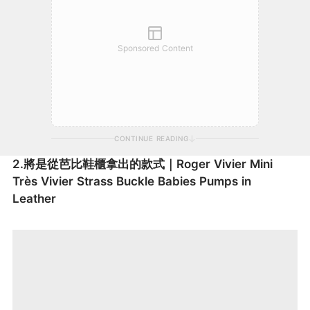
Sponsored Content
CONTINUE READING
2.將是從芭比鞋櫃拿出的款式｜Roger Vivier Mini
Très Vivier Strass Buckle Babies Pumps in
Leather