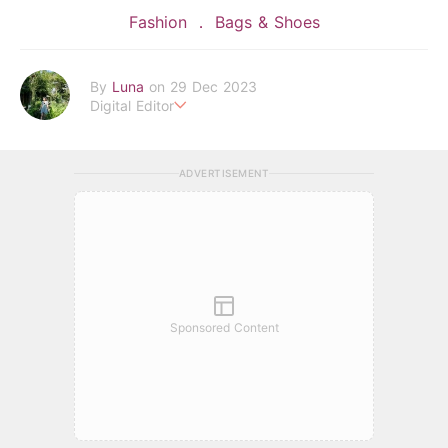
Fashion
Bags & Shoes
By
Luna
on 29 Dec 2023
Digital Editor
POPLADY時尚編輯
在浩瀚的時尚世界中挖掘背後的故事
ADVERTISEMENT
透過旅行找尋理想生活的樣貌 捕捉下每個美好瞬間
luna.huang@poplady-mag.com
Sponsored Content