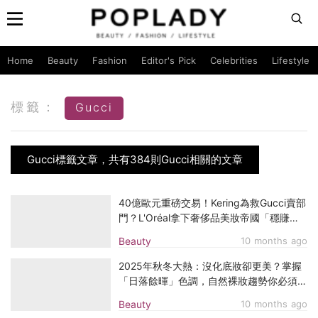
Home
Beauty
Fashion
Editor's Pick
Celebrities
Lifestyle
標籤：
Gucci
Gucci標籤文章，共有384則Gucci相關的文章
40億歐元重磅交易！Kering為救Gucci賣部
門？L'Oréal拿下奢侈品美妝帝國「穩賺不
賠」
Beauty
10 months ago
2025年秋冬大熱：沒化底妝卻更美？掌握
「日落餘暉」色調，自然裸妝趨勢你必須要
懂
Beauty
10 months ago