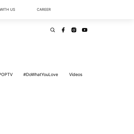
 WITH US
CAREER
POPTV
#DoWhatYouLove
Videos