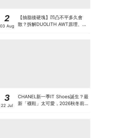
2
【抽脂後硬塊】凹凸不平多久會
散？拆解DUOLITH AWT原理、按
03 Aug
摩注意與求醫警號
3
CHANEL新一季IT Shoes誕生？最
新「襪鞋」太可愛，2026秋冬前
22 Jul
導系列9雙焦點鞋款