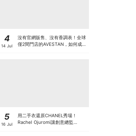
4
沒有官網販售、沒有香調表！全球
僅2間門店的AVESTAN，如何成為
14 Jul
香氛圈最神秘品牌？
5
用二手衣還原CHANEL秀場！
Rachel Ojuromi讓創意總監
16 Jul
Matthieu Blazy都親自留言