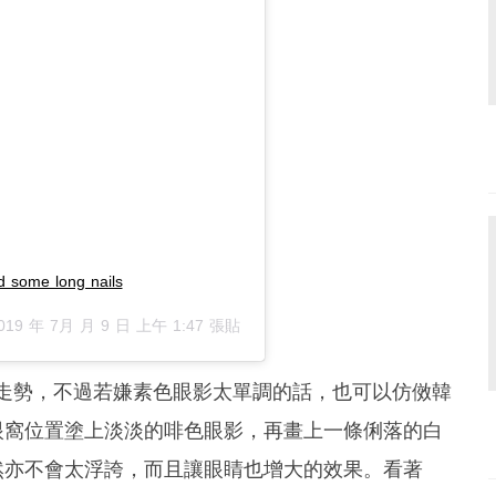
d some long nails
019 年 7月 月 9 日 上午 1:47
張貼
流走勢，不過若嫌素色眼影太單調的話，也可以仿傚韓
，只需把眼窩位置塗上淡淡的啡色眼影，再畫上一條俐落的白
然亦不會太浮誇，而且讓眼睛也增大的效果。看著