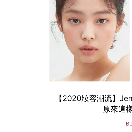
【2020妝容潮流】J
原來這
B