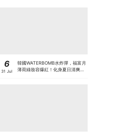
6
韓國WATERBOMB水炸彈，福富月
薄荷綠妝容爆紅！化身夏日清爽
31 Jul
「Mint Girl」彩妝單品清單