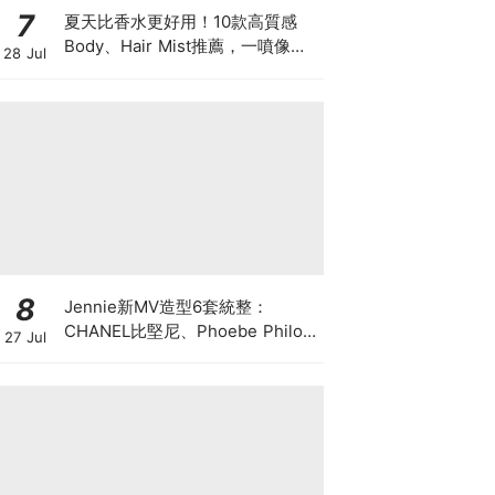
7
夏天比香水更好用！10款高質感
Body、Hair Mist推薦，一噴像剛
28 Jul
洗完澡，更有「偽體香」感！
8
Jennie新MV造型6套統整：
CHANEL比堅尼、Phoebe Philo
27 Jul
作品都入鏡，夏日法式風再次掀起
討論