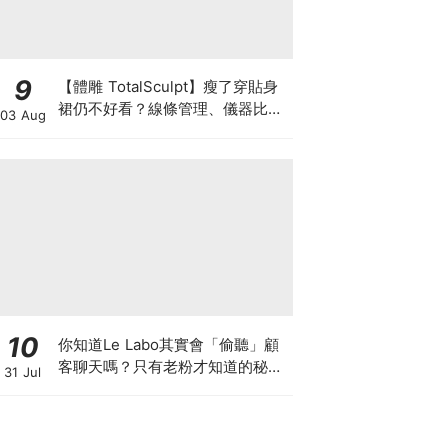
9
【體雕 TotalSculpt】瘦了穿貼身
裙仍不好看？線條管理、儀器比較
03 Aug
與宴會前時間表
10
你知道Le Labo其實會「偷聽」顧
客聊天嗎？只有老粉才知道的秘密
31 Jul
IG，把店裡的對話都變成品牌故事