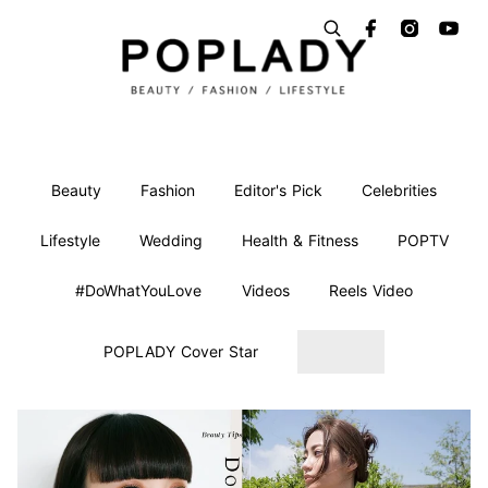
Beauty
Fashion
Editor's Pick
Celebrities
Lifestyle
Wedding
Health & Fitness
POPTV
#DoWhatYouLove
Videos
Reels Video
POPLADY Cover Star