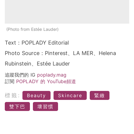
Photo from Estée Lauder
Text：POPLADY Editorial
Photo Source：Pinterest、LA MER、Helena
Rubinstein、Estée Lauder
追蹤我們的 IG
poplady.mag
訂閱
POPLADY 的 YouTube頻道
標籤:
Beauty
Skincare
緊緻
雙下巴
壞習慣