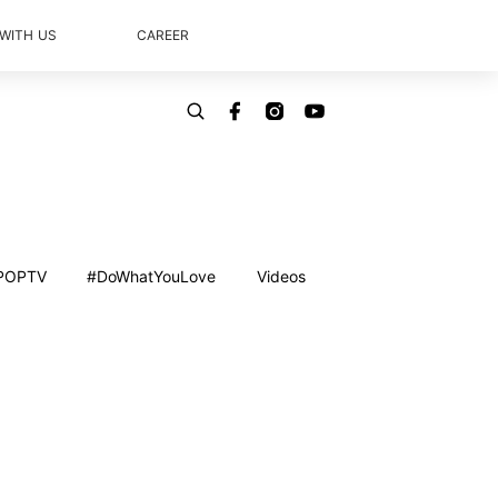
 WITH US
CAREER
POPTV
#DoWhatYouLove
Videos