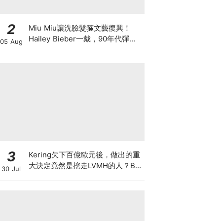
2
Miu Miu讓洗臉髮箍文藝復興！
Hailey Bieber一戴，90年代彈簧
05 Aug
髮箍正式回歸
3
Kering欠下百億歐元後，做出的重
大決定竟然是挖走LVMH的人？BV
30 Jul
的新CEO大有來頭