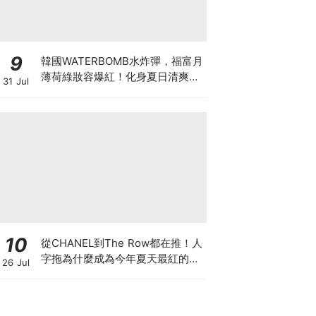
9
韓國WATERBOMB水炸彈，福富月
薄荷綠妝容爆紅！化身夏日清爽
31 Jul
「Mint Girl」彩妝單品清單
10
從CHANEL到The Row都在推！人
字拖為什麼成為今年夏天最紅的
26 Jul
鞋？8雙話題新品圖鑑