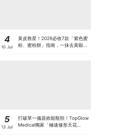
4
黃皮救星！2026必收7款「紫色蜜
粉、蜜粉餅」指南，一抹去黃顯
10 Jul
白、自帶磨皮濾鏡
5
打破單一儀器效能瓶頸！TopGlow
Medical獨家「極速修形天花
13 Jul
板」：瑞士百萬級DUOLITH®
AWT聯乘Onda Pro