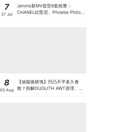
7
Jennie新MV造型6套統整：
CHANEL比堅尼、Phoebe Philo
27 Jul
作品都入鏡，夏日法式風再次掀起
討論
8
【抽脂後硬塊】凹凸不平多久會
散？拆解DUOLITH AWT原理、按
03 Aug
摩注意與求醫警號