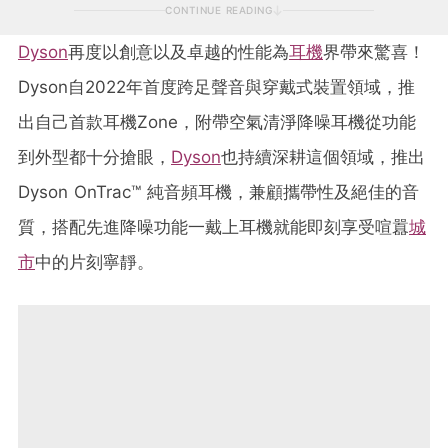
CONTINUE READING
Dyson
再度以創意以及卓越的性能為
耳機
界帶來驚喜！
Dyson自2022年首度跨足聲音與穿戴式裝置領域，推
出自己首款耳機Zone，附帶空氣清淨降噪耳機從功能
到外型都十分搶眼，
Dyson
也持續深耕這個領域，推出
Dyson OnTrac™ 純音頻耳機，兼顧攜帶性及絕佳的音
質，搭配先進降噪功能一戴上耳機就能即刻享受喧囂
城
市
中的片刻寧靜。