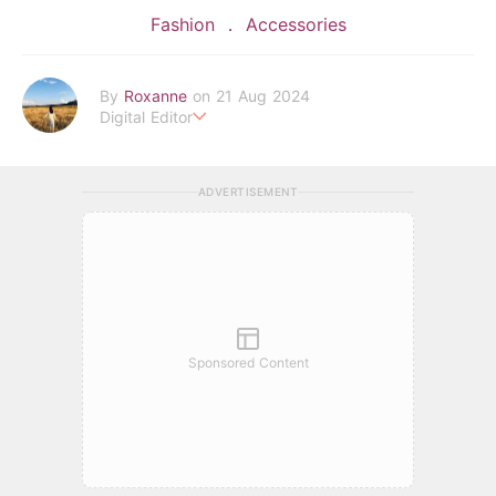
Fashion
Accessories
By
Roxanne
on 21 Aug 2024
Digital Editor
POPLADY時尚編輯
負責時尚、美妝、珠寶、生活、美食、影劇、文化潮流
ADVERTISEMENT
roxanne.lee@poplady-mag.com
Sponsored Content