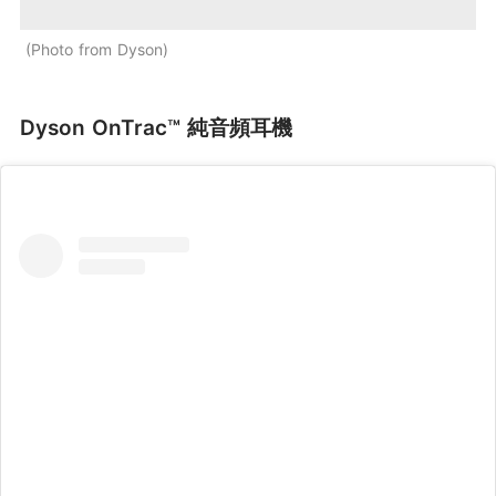
Photo from Dyson
Dyson OnTrac™ 純音頻耳機