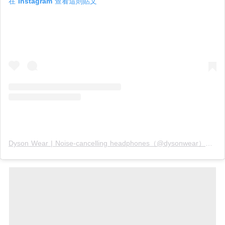
在 Instagram 查看這則貼文
Dyson Wear | Noise-cancelling headphones（@dysonwear）分享的貼文