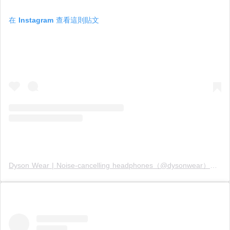
在 Instagram 查看這則貼文
Dyson Wear | Noise-cancelling headphones（@dysonwear）分享的貼文