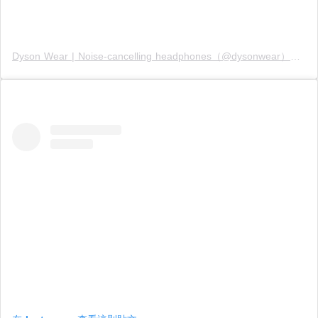
Dyson Wear | Noise-cancelling headphones（@dysonwear）分享的貼文