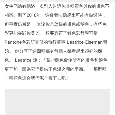
女生們總有聽過一次別人告訴你某種顏色與你的膚色不
相襯。到了
2018
年，這種看法聽起來可能有點過時，
但事實仍然是，
無論你是怎樣的膚色或髮色，有些色
彩更能突顯你美麗。
想要真正了解色彩哲學可從
Pantone
色彩研究所的執行董事
Leatrice Eiseman
開
始。
她分享了這四種都令每個人都看起來很好的顏
色。
Leatrice
說：「某些顏色會使所有的膚色和髮色
更平和，因為它們提供了色溫之間的平衡。
」那麼那
一種顏色適合我們呢？看下去吧！