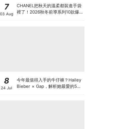
7
CHANEL把秋天的溫柔都裝進手袋
裡了！2026秋冬前導系列10款爆
03 Aug
款手袋、小皮件一次看
8
今年最值得入手的牛仔褲？Hailey
Bieber × Gap，解析她最愛的5種
24 Jul
丹寧版型，原來時髦感都藏在細節
裡