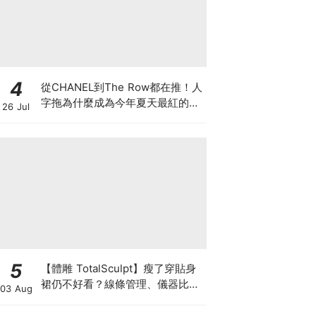
4
從CHANEL到The Row都在推！人
字拖為什麼成為今年夏天最紅的
26 Jul
鞋？8雙話題新品圖鑑
5
【體雕 TotalSculpt】瘦了穿貼身
裙仍不好看？線條管理、儀器比較
03 Aug
與宴會前時間表