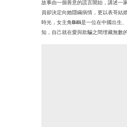
故事由一個善意的謊言開始，講述一
員卻決定向她隱瞞病情，更以表哥結
時光，女主角
Billi
是一位在中國出生、
知，自己就在愛與欺騙之間埋藏無數