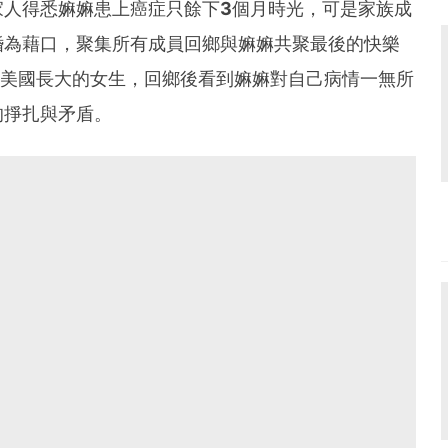
家人得悉嫲嫲患上癌症只餘下
3
個月時光，可是家族成
婚為藉口，聚集所有成員回鄉與嫲嫲共聚最後的快樂
美國長大的女生，回鄉後看到嫲嫲對自己病情一無所
的掙扎與矛盾。