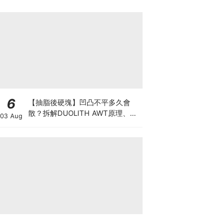
6
【抽脂後硬塊】凹凸不平多久會
散？拆解DUOLITH AWT原理、按
03 Aug
摩注意與求醫警號