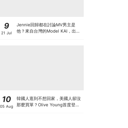
9
Jennie回歸都在討論MV男主是
他？來自台灣的Model KAI，出演
21 Jul
SEVENTEEN MV，鹽系魅力圈粉
韓國
10
韓國人逛到不想回家，美國人卻沒
那麼買單？Olive Young首度登陸
05 Aug
美國，為什麼複製不了韓國神話