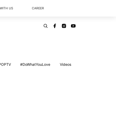
 WITH US
CAREER
POPTV
#DoWhatYouLove
Videos