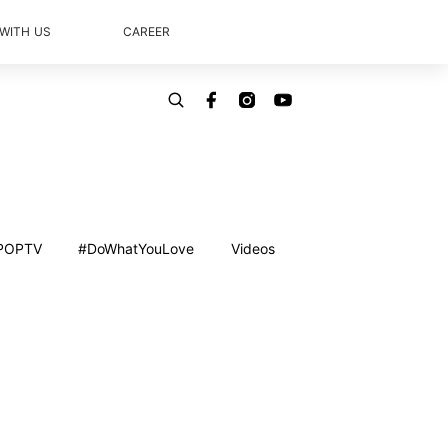
 WITH US
CAREER
POPTV
#DoWhatYouLove
Videos