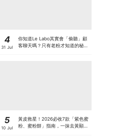
4
你知道Le Labo其實會「偷聽」顧
客聊天嗎？只有老粉才知道的秘密
31 Jul
IG，把店裡的對話都變成品牌故事
5
黃皮救星！2026必收7款「紫色蜜
粉、蜜粉餅」指南，一抹去黃顯
10 Jul
白、自帶磨皮濾鏡