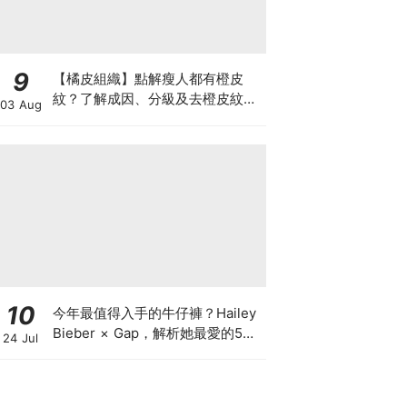
9
【橘皮組織】點解瘦人都有橙皮
紋？了解成因、分級及去橙皮紋改
03 Aug
善方法，認識Onda Pro及
DUOLITH AWT技術
10
今年最值得入手的牛仔褲？Hailey
Bieber × Gap，解析她最愛的5種
24 Jul
丹寧版型，原來時髦感都藏在細節
裡