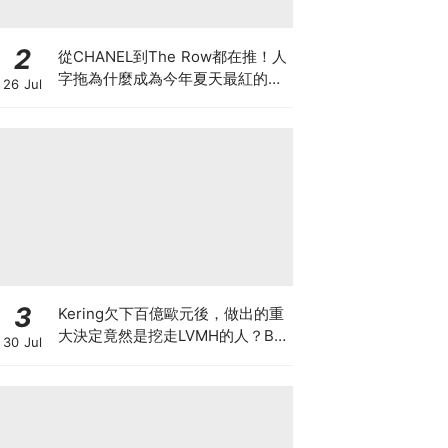
2
從CHANEL到The Row都在推！人
字拖為什麼成為今年夏天最紅的
26 Jul
鞋？8雙話題新品圖鑑
3
Kering欠下百億歐元後，做出的重
大決定竟然是挖走LVMH的人？BV
30 Jul
的新CEO大有來頭