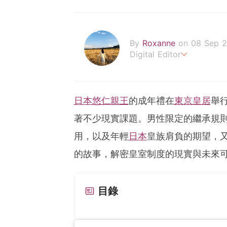
By
Roxanne
on 08 Sep 
Digital Editor
POPLADY時尚編輯
負責時尚、美妝、珠寶、生
roxanne.lee@poplady-m
日本悠仁親王
的成年禮在
東京皇居
舉
著不少現實課題。男性限定的繼承規
用，以及年輕
日本
皇族肩負的期望，
的故事，解密皇室制度的現實與未來
目錄