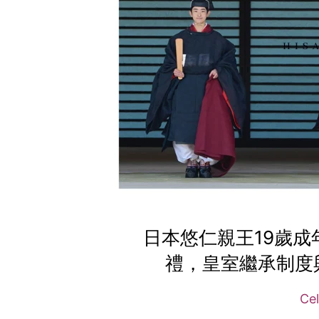
日本悠仁親王19歲成
禮，皇室繼承制度
Cel