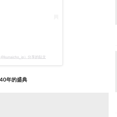
cy（@kunaicho_jp）分享的貼文
40年的盛典