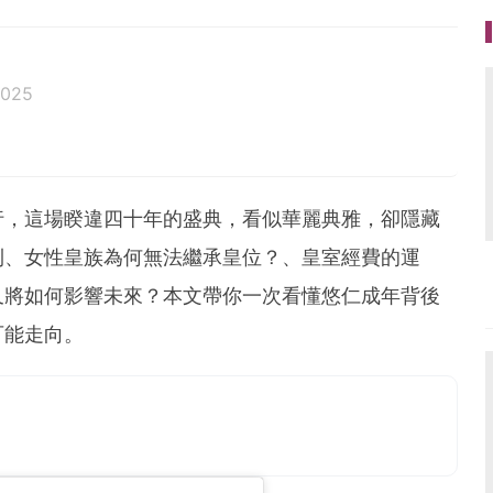
2025
活、美食、影劇、文化潮流
ag.com
行，這場睽違四十年的盛典，看似華麗典雅，卻隱藏
則、女性皇族為何無法繼承皇位？、皇室經費的運
又將如何影響未來？本文帶你一次看懂悠仁成年背後
可能走向。