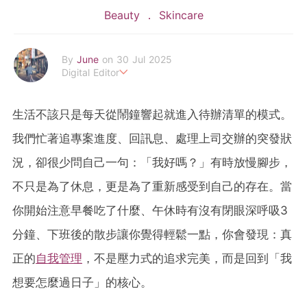
Beauty
Skincare
By
June
on 30 Jul 2025
Digital Editor
POPLADY Fashion Editor
Work hard ! Play hard
生活不該只是每天從鬧鐘響起就進入待辦清單的模式。
june.huang@poplady-mag.com
我們忙著追專案進度、回訊息、處理上司交辦的突發狀
況，卻很少問自己一句：「我好嗎？」有時放慢腳步，
不只是為了休息，更是為了重新感受到自己的存在。當
你開始注意早餐吃了什麼、午休時有沒有閉眼深呼吸3
分鐘、下班後的散步讓你覺得輕鬆一點，你會發現：真
正的
自我管理
，不是壓力式的追求完美，而是回到「我
想要怎麼過日子」的核心。