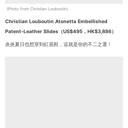
Photo from Christian Louboutin
Christian Louboutin Atonetta Embellished
Patent-Leather Slides
（
US$495
，
HK$3,886
）
炎炎夏日也想穿到紅底鞋，這就是你的不二之選！