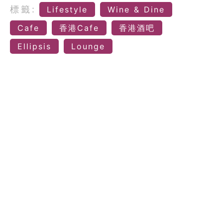
標籤:
Lifestyle
Wine & Dine
Cafe
香港Cafe
香港酒吧
Ellipsis
Lounge