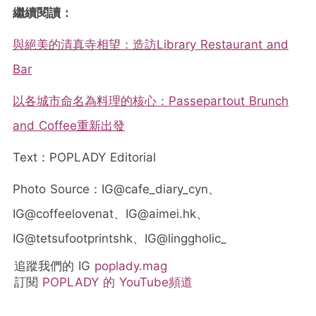
繼續閱讀：
與絕美的清真寺相望：造訪Library Restaurant and
Bar
以各城市命名為料理的核心：Passepartout Brunch
and Coffee重新出發
Text：POPLADY Editorial
Photo Source：IG@cafe_diary_cyn、
IG@coffeelovenat、IG@aimei.hk、
IG@tetsufootprintshk、IG@linggholic_
追蹤我們的 IG
poplady.mag
訂閱
POPLADY 的 YouTube頻道