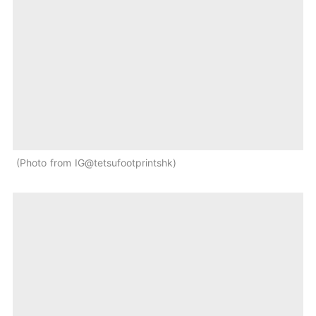
Photo from IG@tetsufootprintshk