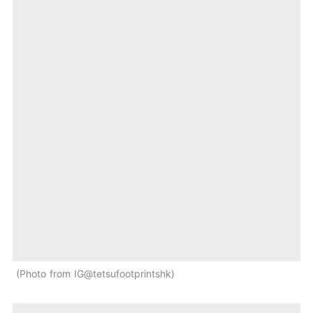
Photo from IG@tetsufootprintshk