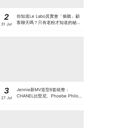
2
你知道Le Labo其實會「偷聽」顧
客聊天嗎？只有老粉才知道的秘密
31 Jul
IG，把店裡的對話都變成品牌故事
3
Jennie新MV造型6套統整：
CHANEL比堅尼、Phoebe Philo
27 Jul
作品都入鏡，夏日法式風再次掀起
討論