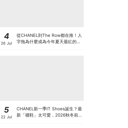
4
從CHANEL到The Row都在推！人
字拖為什麼成為今年夏天最紅的
26 Jul
鞋？8雙話題新品圖鑑
5
CHANEL新一季IT Shoes誕生？最
新「襪鞋」太可愛，2026秋冬前
22 Jul
導系列9雙焦點鞋款