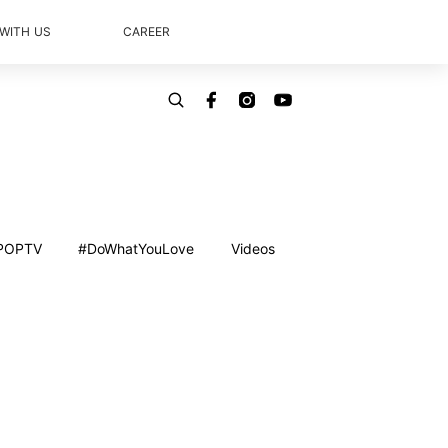
 WITH US
CAREER
POPTV
#DoWhatYouLove
Videos