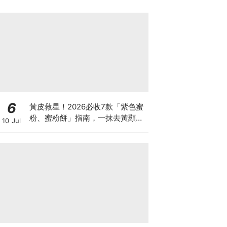
6
黃皮救星！2026必收7款「紫色蜜
粉、蜜粉餅」指南，一抹去黃顯
10 Jul
白、自帶磨皮濾鏡