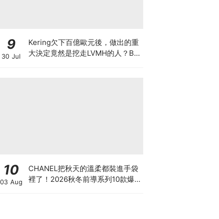
9
Kering欠下百億歐元後，做出的重
大決定竟然是挖走LVMH的人？BV
30 Jul
的新CEO大有來頭
10
CHANEL把秋天的溫柔都裝進手袋
裡了！2026秋冬前導系列10款爆
03 Aug
款手袋、小皮件一次看