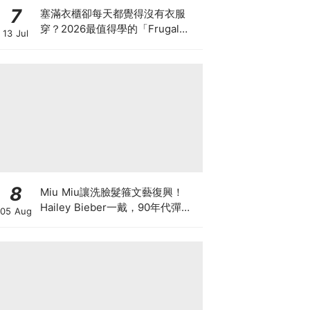
7
塞滿衣櫃卻每天都覺得沒有衣服
穿？2026最值得學的「Frugal
13 Jul
Chic」穿搭哲學，一件白T、一條
牛仔褲就很時髦
8
Miu Miu讓洗臉髮箍文藝復興！
Hailey Bieber一戴，90年代彈簧
05 Aug
髮箍正式回歸