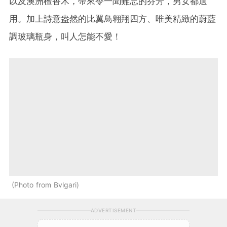
以及澳洲檀香木，帶來令一聞難忘的芬芳，男女都適
用。加上詩意盎然的比翼鳥翱翔四方、唯美精緻的蔚藍
調玻璃瓶身，叫人怎能不愛！
Photo from Bvlgari
ADVERTISEMENT