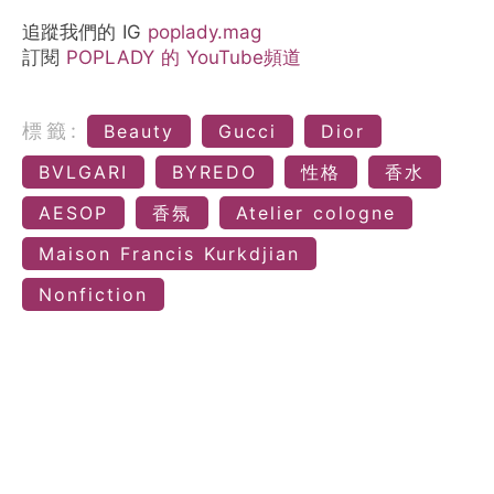
追蹤我們的 IG
poplady.mag
訂閱
POPLADY 的 YouTube頻道
標籤:
Beauty
Gucci
Dior
BVLGARI
BYREDO
性格
香水
AESOP
香氛
Atelier cologne
Maison Francis Kurkdjian
Nonfiction