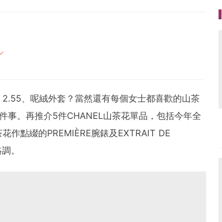
好」及「美好」之所在
間
2.55、呢絨外套？當然還有每個女士都喜歡的山茶
.com
5件事。再推介5件CHANEL山茶花單品，包括今年全
點綴的PREMIÈRE腕錶及EXTRAIT DE
格調。