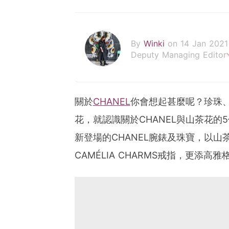
By
Winki
on 14 Jan 2021
Deputy Managing Editor
從生活中尋找被忽略的「美
以文字及影像記錄每一個瞬
關於
CHANEL
你會想起甚麼呢？珍珠、
winki.hau@poplady-mag
花，就認識關於CHANEL與山茶花的
新登場的CHANEL腕錶及珠寶，以山茶花作
CAMÉLIA CHARMS戒指，更添高雅