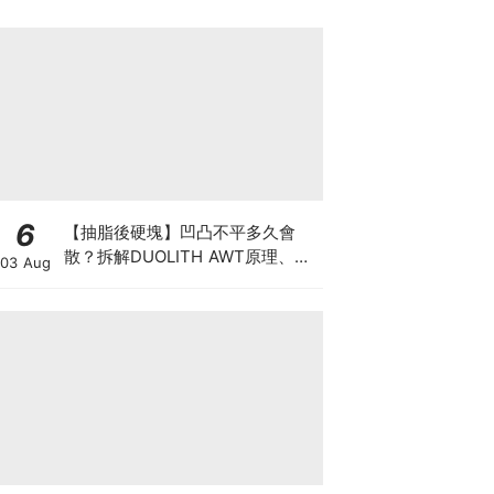
6
【抽脂後硬塊】凹凸不平多久會
散？拆解DUOLITH AWT原理、按
03 Aug
摩注意與求醫警號