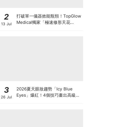
2
打破單一儀器效能瓶頸！TopGlow
Medical獨家「極速修形天花
13 Jul
板」：瑞士百萬級DUOLITH®
AWT聯乘Onda Pro
3
2026夏天眼妝趨勢「Icy Blue
Eyes」爆紅！4個技巧畫出高級冰
26 Jul
透感，彩妝推薦一次看