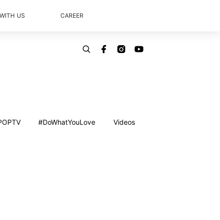
 WITH US
CAREER
POPTV
#DoWhatYouLove
Videos