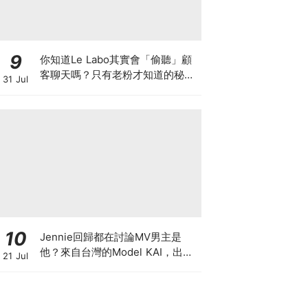
9
你知道Le Labo其實會「偷聽」顧
客聊天嗎？只有老粉才知道的秘密
31 Jul
IG，把店裡的對話都變成品牌故事
10
Jennie回歸都在討論MV男主是
他？來自台灣的Model KAI，出演
21 Jul
SEVENTEEN MV，鹽系魅力圈粉
韓國