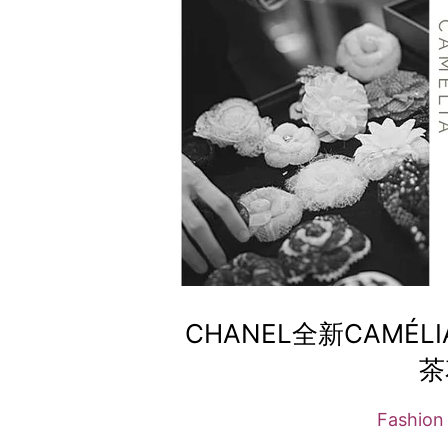
CHANEL全新CAM
茶
Fashio