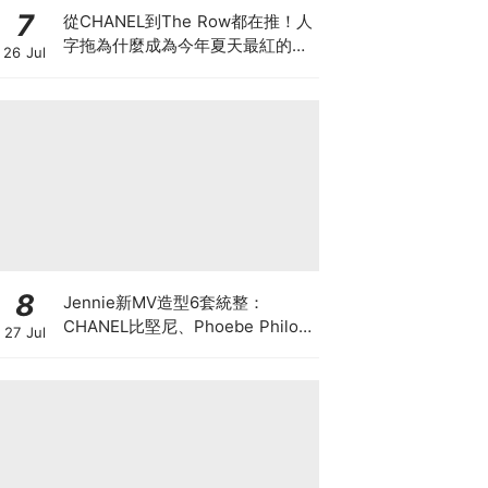
7
從CHANEL到The Row都在推！人
字拖為什麼成為今年夏天最紅的
26 Jul
鞋？8雙話題新品圖鑑
8
Jennie新MV造型6套統整：
CHANEL比堅尼、Phoebe Philo
27 Jul
作品都入鏡，夏日法式風再次掀起
討論