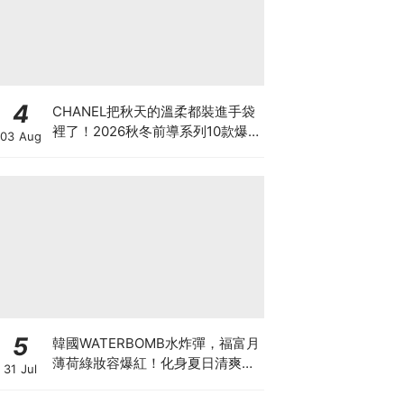
4
CHANEL把秋天的溫柔都裝進手袋
裡了！2026秋冬前導系列10款爆
03 Aug
款手袋、小皮件一次看
5
韓國WATERBOMB水炸彈，福富月
薄荷綠妝容爆紅！化身夏日清爽
31 Jul
「Mint Girl」彩妝單品清單