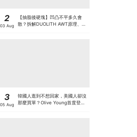
2
【抽脂後硬塊】凹凸不平多久會
散？拆解DUOLITH AWT原理、按
03 Aug
摩注意與求醫警號
3
韓國人逛到不想回家，美國人卻沒
那麼買單？Olive Young首度登陸
05 Aug
美國，為什麼複製不了韓國神話