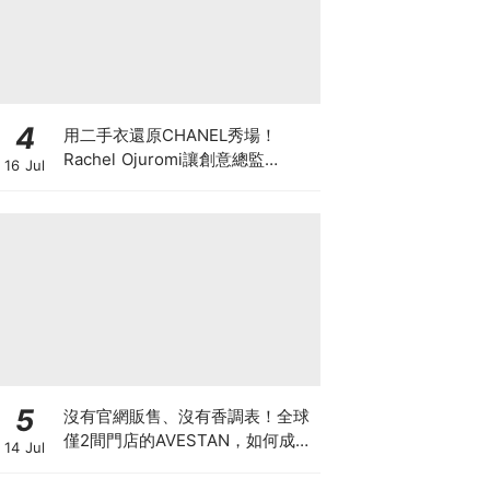
4
用二手衣還原CHANEL秀場！
Rachel Ojuromi讓創意總監
16 Jul
Matthieu Blazy都親自留言
5
沒有官網販售、沒有香調表！全球
僅2間門店的AVESTAN，如何成為
14 Jul
香氛圈最神秘品牌？