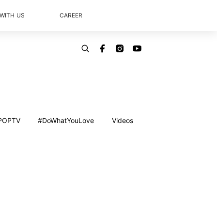
 WITH US
CAREER
POPTV
#DoWhatYouLove
Videos