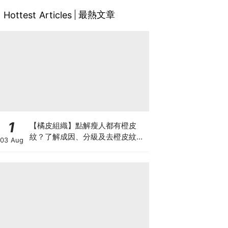
最熱文章
Hottest Articles
1
【橘皮組織】點解瘦人都有橙皮
紋？了解成因、分級及去橙皮紋改
03 Aug
善方法，認識Onda Pro及
DUOLITH AWT技術