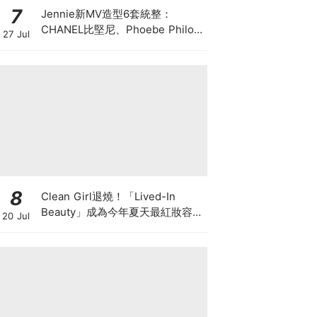
7
Jennie新MV造型6套統整：
CHANEL比堅尼、Phoebe Philo
27 Jul
作品都入鏡，夏日法式風再次掀起
討論
8
Clean Girl退燒！「Lived-In
Beauty」成為今年夏天最紅妝容，
20 Jul
越自然越時髦的彩妝技巧及單品