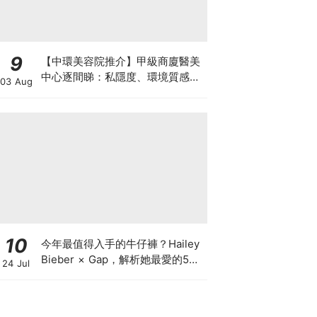
9
【中環美容院推介】甲級商廈醫美
中心逐間睇：私隱度、環境質感、
03 Aug
唔 Hard Sell 體驗
10
今年最值得入手的牛仔褲？Hailey
Bieber × Gap，解析她最愛的5種
24 Jul
丹寧版型，原來時髦感都藏在細節
裡