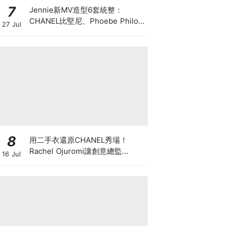
7
Jennie新MV造型6套統整：
CHANEL比堅尼、Phoebe Philo
27 Jul
作品都入鏡，夏日法式風再次掀起
討論
8
用二手衣還原CHANEL秀場！
Rachel Ojuromi讓創意總監
16 Jul
Matthieu Blazy都親自留言