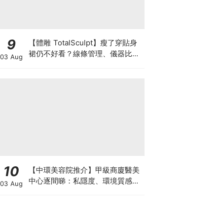
9
【體雕 TotalSculpt】瘦了穿貼身
裙仍不好看？線條管理、儀器比較
03 Aug
與宴會前時間表
10
【中環美容院推介】甲級商廈醫美
中心逐間睇：私隱度、環境質感、
03 Aug
唔 Hard Sell 體驗