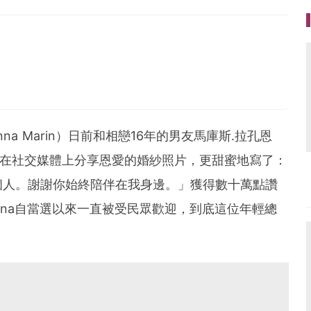
很長，記得對自己好一些
a Marin）日前和相戀16年的男友馬庫斯.拉孔恩
結連理，更在社交媒體上分享恩愛的婚紗照片，更甜蜜地寫了：
個人。謝謝你始終陪伴在我身邊。」獲得數十萬點讚
nna自當選以來一直被受民眾歡迎，到底這位年輕總