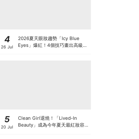
4
2026夏天眼妝趨勢「Icy Blue
Eyes」爆紅！4個技巧畫出高級冰
26 Jul
透感，彩妝推薦一次看
5
Clean Girl退燒！「Lived-In
Beauty」成為今年夏天最紅妝容，
20 Jul
越自然越時髦的彩妝技巧及單品