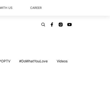
 WITH US
CAREER
POPTV
#DoWhatYouLove
Videos