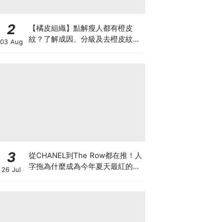
2
【橘皮組織】點解瘦人都有橙皮
紋？了解成因、分級及去橙皮紋改
03 Aug
善方法，認識Onda Pro及
DUOLITH AWT技術
3
從CHANEL到The Row都在推！人
字拖為什麼成為今年夏天最紅的
26 Jul
鞋？8雙話題新品圖鑑