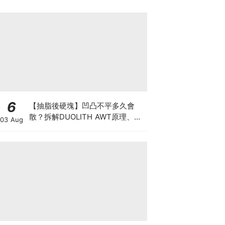
6
【抽脂後硬塊】凹凸不平多久會
散？拆解DUOLITH AWT原理、按
03 Aug
摩注意與求醫警號