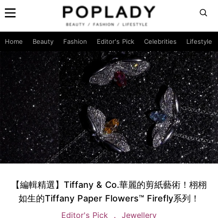
Home
Beauty
Fashion
Editor's Pick
Celebrities
Lifestyle
【編輯精選】Tiffany & Co.華麗的剪紙藝術！栩栩
如生的Tiffany Paper Flowers™ Firefly系列！
Editor's Pick
Jewellery