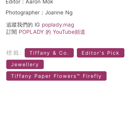
Editor：Aaron Mok
Photographer：Joanne Ng
追蹤我們的 IG
poplady.mag
訂閱
POPLADY 的 YouTube頻道
標籤:
Tiffany & Co.
Editor's Pick
Jewellery
Tiffany Paper Flowers™ Firefly