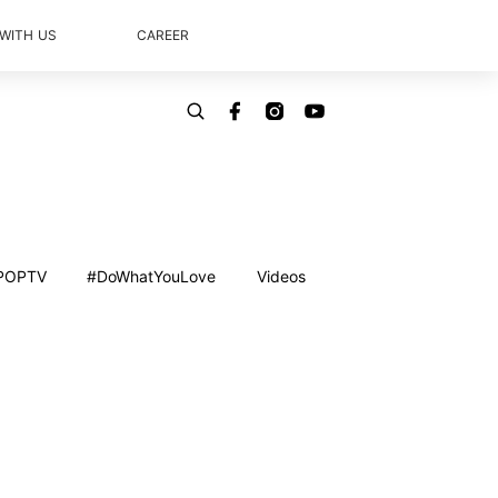
 WITH US
CAREER
POPTV
#DoWhatYouLove
Videos