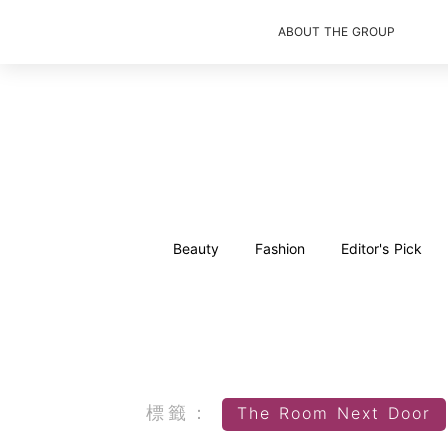
ABOUT THE GROUP
Beauty
Fashion
Editor's Pick
標籤：
The Room Next Door