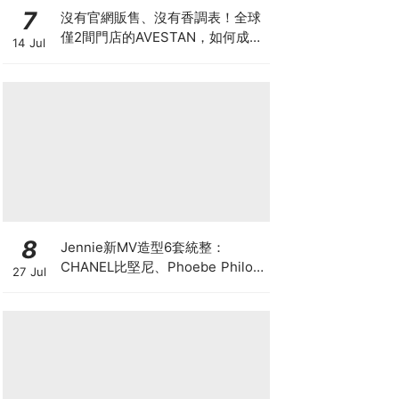
7
沒有官網販售、沒有香調表！全球
僅2間門店的AVESTAN，如何成為
14 Jul
香氛圈最神秘品牌？
8
Jennie新MV造型6套統整：
CHANEL比堅尼、Phoebe Philo
27 Jul
作品都入鏡，夏日法式風再次掀起
討論