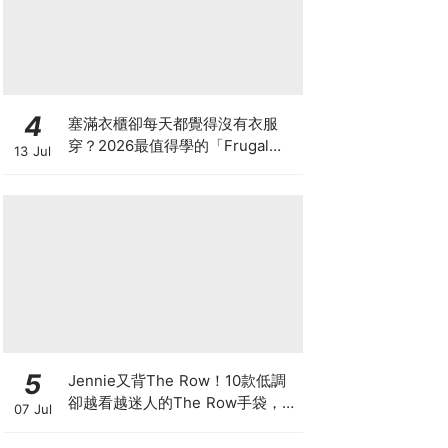
4
塞滿衣櫃卻每天都覺得沒有衣服
穿？2026最值得學的「Frugal
13 Jul
Chic」穿搭哲學，一件白T、一條
牛仔褲就很時髦
5
Jennie又背The Row！10款低調
卻越看越迷人的The Row手袋，長
07 Jul
期主義者都在收藏這些經典