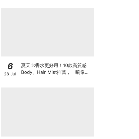
6
夏天比香水更好用！10款高質感
Body、Hair Mist推薦，一噴像剛
28 Jul
洗完澡，更有「偽體香」感！