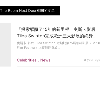
The Room Next Door相關的文章
「探索醞釀了15年的新里程」奧斯卡影后
Tilda Swinton完成歐洲三大影展的終身成
就獎，將暫時別電影圈
奧斯卡 影后 Tilda Swinton 近期於第75屆柏林影展（Berlin
Film Festival）上獲頒終身成...
Celebrities．News
a year ago