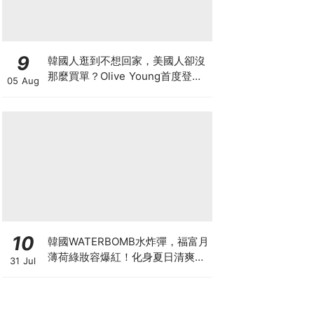
9
韓國人逛到不想回家，美國人卻沒
那麼買單？Olive Young首度登陸
05 Aug
美國，為什麼複製不了韓國神話
10
韓國WATERBOMB水炸彈，福富月
薄荷綠妝容爆紅！化身夏日清爽
31 Jul
「Mint Girl」彩妝單品清單