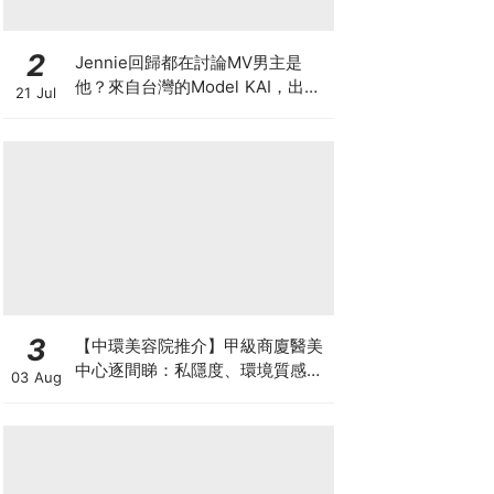
2
Jennie回歸都在討論MV男主是
他？來自台灣的Model KAI，出演
21 Jul
SEVENTEEN MV，鹽系魅力圈粉
韓國
3
【中環美容院推介】甲級商廈醫美
中心逐間睇：私隱度、環境質感、
03 Aug
唔 Hard Sell 體驗